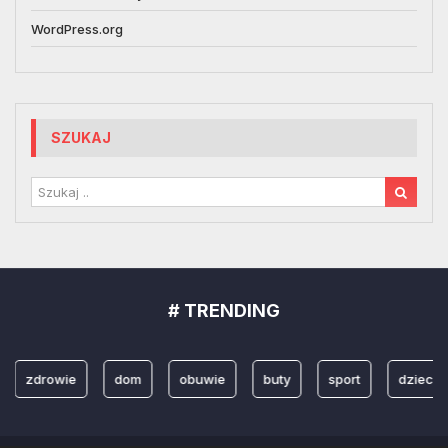
WordPress.org
SZUKAJ
# TRENDING
zdrowie
dom
obuwie
buty
sport
dzieci