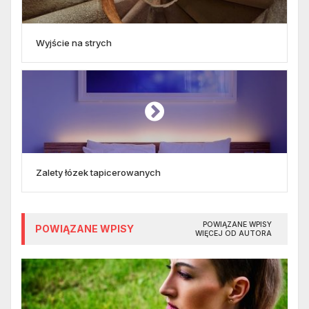
Wyjście na strych
Zalety łózek tapicerowanych
POWIĄZANE WPISY
POWIĄZANE WPISY
WIĘCEJ OD AUTORA