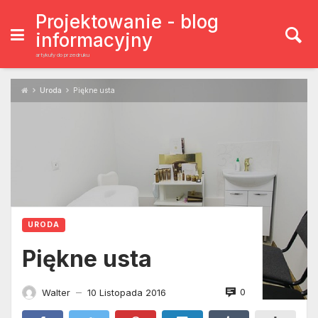
Skip
to
Projektowanie - blog
content
informacyjny
artykuły do przedruku
Uroda
Piękne usta
URODA
Piękne usta
0
Walter
10 Listopada 2016
—