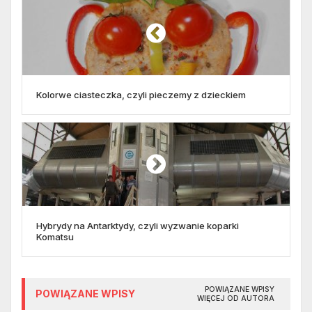
Kolorwe ciasteczka, czyli pieczemy z dzieckiem
Hybrydy na Antarktydy, czyli wyzwanie koparki
Komatsu
POWIĄZANE WPISY
POWIĄZANE WPISY
WIĘCEJ OD AUTORA