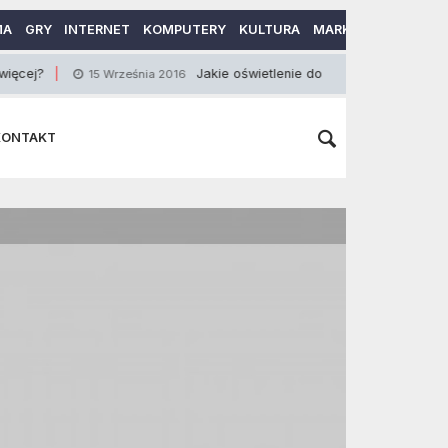
MA
GRY
INTERNET
KOMPUTERY
KULTURA
MARKETING
MOTO
Jakie oświetlenie do dużego ogrodu?
15 Września 2016
7 Styc
KONTAKT