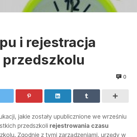
u i rejestracja
w przedszkolu
0
acji, jakie zostały upublicznione we wrześniu
tkich przedszkoli
rejestrowania czasu
zkolu. Zgodnie z tymi zarządzeniami, urzędy w