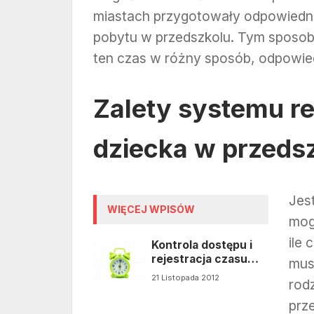
miastach przygotowały odpowiednie
pobytu w przedszkolu. Tym sposob
ten czas w różny sposób, odpowied
Zalety systemu re
dziecka w przeds
Jes
WIĘCEJ WPISÓW
mog
ile 
Kontrola dostępu i
rejestracja czasu
musz
dzieci w przedszkolu
21 Listopada 2012
rodz
prze