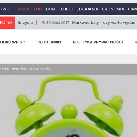
CTWO
CIEKAWOSTKI
DOM
DZIECI
EDUKACJA
EKONOMIA
FIR
b życia
NDING
Markowe buty – czy warto wydać więcej?
30 Maja 2017
ODAĆ WPIS ?
REGULAMIN
POLITYKA PRYWATNOŚCI
 czasu dzieci w przedszkolu