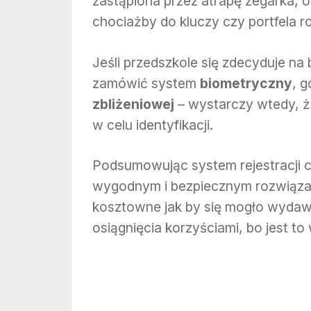
zastąpiona przez atrapę zegarka, o
chociażby do kluczy czy portfela r
Jeśli przedszkole się zdecyduje n
zamówić system
biometryczny
, 
zbliżeniowej
– wystarczy wtedy, że
w celu identyfikacji.
Podsumowując system rejestracji c
wygodnym i bezpiecznym rozwiązani
kosztowne jak by się mogło wydaw
osiągnięcia korzyściami, bo jest to