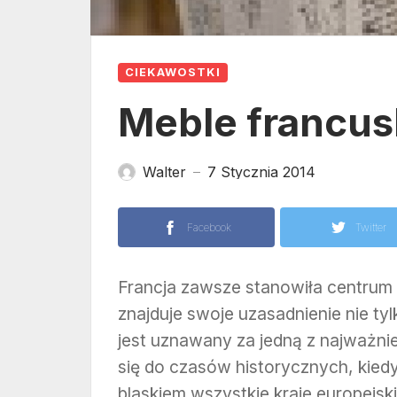
CIEKAWOSTKI
Meble francus
Walter
7 Stycznia 2014
—
Facebook
Twitter
Francja zawsze stanowiła centrum 
znajduje swoje uzasadnienie nie t
jest uznawany za jedną z najważnie
się do czasów historycznych, kied
blaskiem wszystkie kraje europejsk