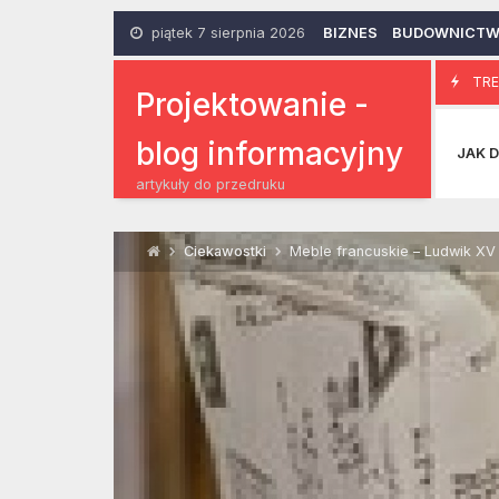
Skip
to
piątek 7 sierpnia 2026
BIZNES
BUDOWNICT
content
Tapety ś
TRE
7 Czerwca 2016
Projektowanie -
blog informacyjny
JAK D
artykuły do przedruku
Ciekawostki
Meble francuskie – Ludwik XV