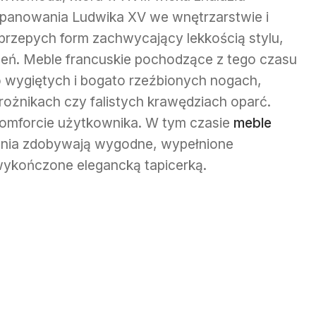
e panowania Ludwika XV we wnętrzarstwie i
przepych form zachwycający lekkością stylu,
zeń. Meble francuskie pochodzące z tego czasu
 wygiętych i bogato rzeźbionych nogach,
rożnikach czy falistych krawędziach oparć.
komforcie użytkownika. W tym czasie
meble
enia zdobywają wygodne, wypełnione
wykończone elegancką tapicerką.