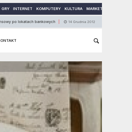
GRY
INTERNET
KOMPUTERY
KULTURA
MARKETING
MOTORY
lokatach bankowych
Magiczny olejek
14 Grudnia 2012
16 Wrz
KONTAKT