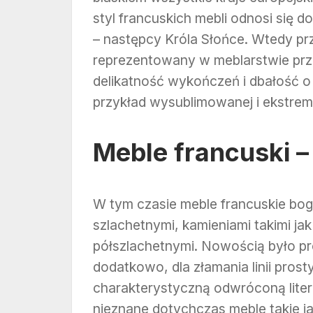
styl francuskich mebli odnosi się 
– następcy Króla Słońce. Wtedy prz
reprezentowany w meblarstwie prze
delikatność wykończeń i dbałość 
przykład wysublimowanej i ekstrema
Meble francuski –
W tym czasie meble francuskie bog
szlachetnymi, kamieniami takimi ja
półszlachetnymi. Nowością było p
dodatkowo, dla złamania linii pros
charakterystyczną odwróconą liter
nieznane dotychczas meble takie ja