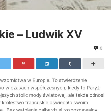
kie – Ludwik XV
0
wzornictwa w Europie. To stwierdzenie
ylko w czasach współczesnych, kiedy to Paryż
jszych stolic mody światowej, ale także odnosi
y królestwo francuskie oświecało swoim
ie. Bez wątpienia najbardziej rozpoznawalny