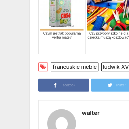
Czym jest tak popularna
Czy przybory szkolne dla
yerba mate?
dziecka muszą kosztować
francuskie meble
ludwik XV
Facebook
Twitter
walter