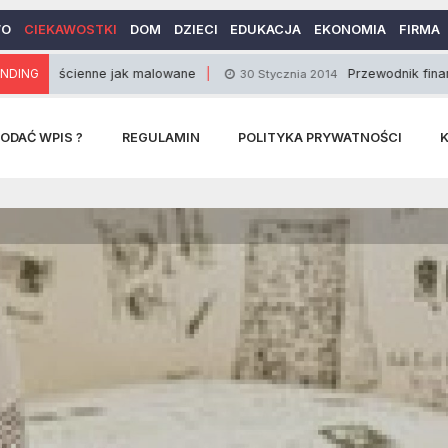
WO
CIEKAWOSTKI
DOM
DZIECI
EDUKACJA
EKONOMIA
FIRMA
cienne jak malowane
NDING
Przewodnik finansowy po 
30 Stycznia 2014
ODAĆ WPIS ?
REGULAMIN
POLITYKA PRYWATNOŚCI