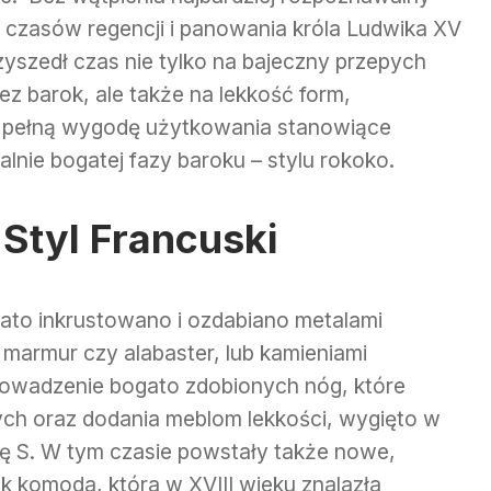
do czasów regencji i panowania króla Ludwika XV
yszedł czas nie tylko na bajeczny przepych
z barok, ale także na lekkość form,
o pełną wygodę użytkowania stanowiące
lnie bogatej fazy baroku – stylu rokoko.
 Styl Francuski
ato inkrustowano i ozdabiano metalami
k marmur czy alabaster, lub kamieniami
rowadzenie bogato zdobionych nóg, które
tych oraz dodania meblom lekkości, wygięto w
ę S. W tym czasie powstały także nowe,
k komoda, która w XVIII wieku znalazła