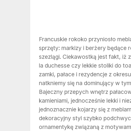
Francuskie rokoko przyniosło meb
sprzęty: markizy i berżery będące r
szezlągi. Ciekawostką jest fakt, i
la duchesse czy lekkie stoliki do to
zamki, pałace i rezydencje z okresu
natkniemy się na dominujący w tym
Bajeczny przepych wnętrz pałacowy
kamieniami, jednocześnie lekki i n
jednoznacznie kojarzy się z meblam
dekoracyjny styl szybko podchwyci
ornamentykę związaną z motywami p