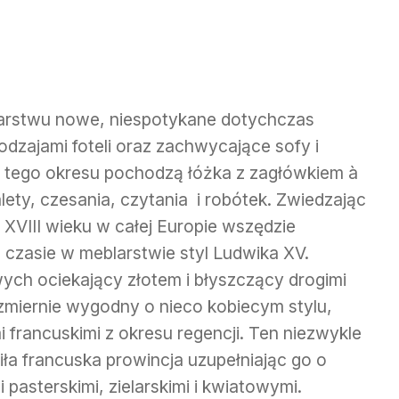
larstwu nowe, niespotykane dotychczas
odzajami foteli oraz zachwycające sofy i
ż z tego okresu pochodzą łóżka z zagłówkiem à
alety, czesania, czytania i robótek. Zwiedzając
 XVIII wieku w całej Europie wszędzie
 czasie w meblarstwie styl Ludwika XV.
ch ociekający złotem i błyszczący drogimi
iezmiernie wygodny o nieco kobiecym stylu,
i francuskimi z okresu regencji. Ten niezwykle
ła francuska prowincja uzupełniając go o
asterskimi, zielarskimi i kwiatowymi.