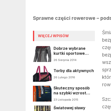
Sprawne części rowerowe – pods
Śmi
WIĘCEJ WPISÓW
bez
czę
Dobrze wybrane
kurtki sportowe
bez
damskie i ich cechy
26 Sierpnia 2014
wsz
spr
Torby dla aktywnych
któ
26 Lutego 2016
row
Skuteczny sposób
na szybki wzrost
beztłuszczowej
Szc
23 Listopada 2015
masy mięśniowej
czę
Światowej sławy