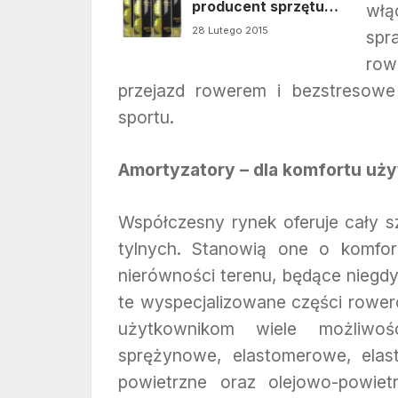
producent sprzętu
włą
sportowego – Wilson
28 Lutego 2015
spr
row
przejazd rowerem i bezstresowe
sportu.
Amortyzatory – dla komfortu uż
Współczesny rynek oferuje cały 
tylnych. Stanowią one o komfor
nierówności terenu, będące niegd
te wyspecjalizowane części rowe
użytkownikom wiele możliwo
sprężynowe, elastomerowe, ela
powietrzne oraz olejowo-powie