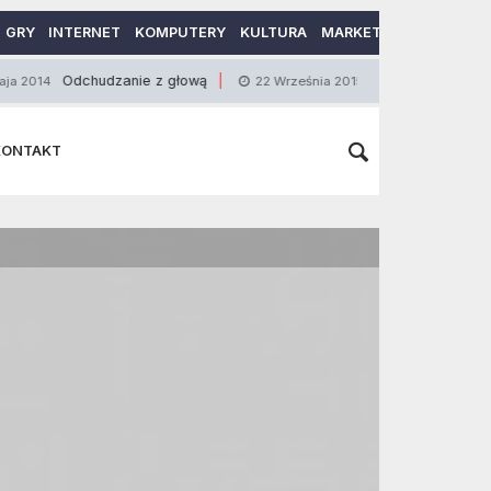
GRY
INTERNET
KOMPUTERY
KULTURA
MARKETING
MOTORY
dchudzanie z głową
Jak zadbać o wysokie pozyc
22 Września 2015
KONTAKT