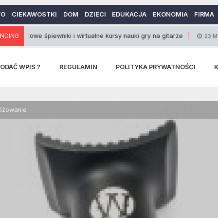
WO
CIEKAWOSTKI
DOM
DZIECI
EDUKACJA
EKONOMIA
FIRMA
owe śpiewniki i wirtualne kursy nauki gry na gitarze
NDING
O
23 Maja 2014
ODAĆ WPIS ?
REGULAMIN
POLITYKA PRYWATNOŚCI
óżowanie