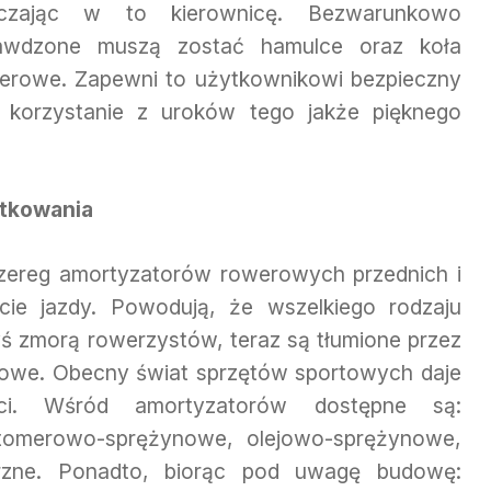
czając w to kierownicę. Bezwarunkowo
awdzone muszą zostać hamulce oraz koła
erowe. Zapewni to użytkownikowi bezpieczny
 korzystanie z uroków tego jakże pięknego
ytkowania
szereg amortyzatorów rowerowych przednich i
cie jazdy. Powodują, że wszelkiego rodzaju
yś zmorą rowerzystów, teraz są tłumione przez
rowe. Obecny świat sprzętów sportowych daje
ści. Wśród amortyzatorów dostępne są:
stomerowo-sprężynowe, olejowo-sprężynowe,
trzne. Ponadto, biorąc pod uwagę budowę: