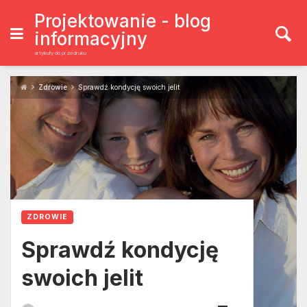
Skip
to
Projektowanie - blog
content
informacyjny
artykuły do przedruku
Zdrowie
Sprawdź kondycję swoich jelit
ZDROWIE
Sprawdź kondycję
swoich jelit