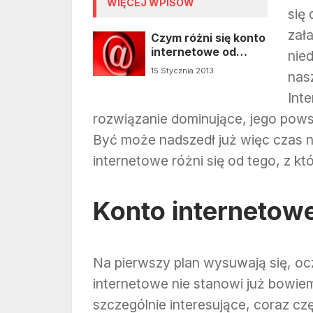
WIĘCEJ WPISÓW
się
zał
Czym różni się konto
internetowe od
nie
tradycyjnego konta
15 Stycznia 2013
nas
bankowego
Inte
rozwiązanie dominujące, jego pows
Być może nadszedł już więc czas n
internetowe różni się od tego, z k
Konto internetowe
Na pierwszy plan wysuwają się, oc
internetowe nie stanowi już bowie
szczególnie interesujące, coraz c