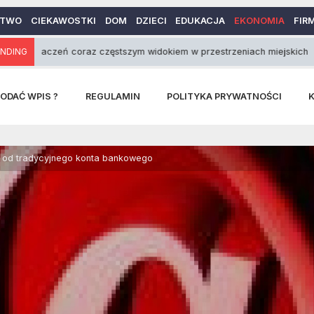
CTWO
CIEKAWOSTKI
DOM
DZIECI
EDUKACJA
EKONOMIA
FIR
aczeń coraz częstszym widokiem w przestrzeniach miejskich
NDING
15 Kwi
ODAĆ WPIS ?
REGULAMIN
POLITYKA PRYWATNOŚCI
e od tradycyjnego konta bankowego