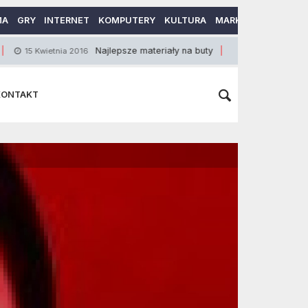
MA
GRY
INTERNET
KOMPUTERY
KULTURA
MARKETING
MOTO
Najlepsze materiały na buty
Content mar
etnia 2016
31 Marca 2015
KONTAKT