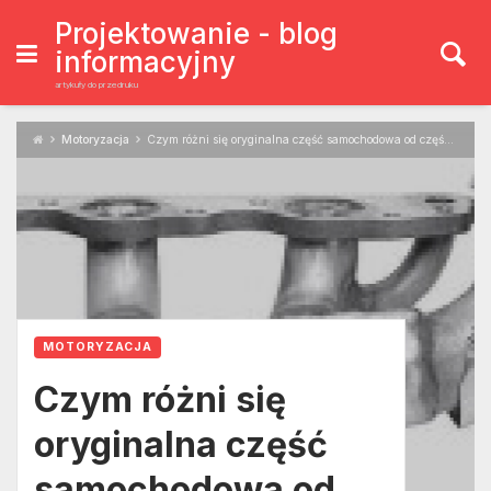
Skip
to
Projektowanie - blog
content
informacyjny
artykuły do przedruku
Motoryzacja
Czym różni się oryginalna część samochodowa od części zamiennej?
MOTORYZACJA
Czym różni się
oryginalna część
samochodowa od