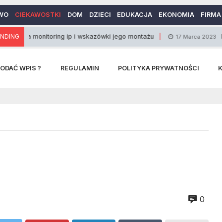
WO
CIEKAWOSTKI
DOM
DZIECI
EDUKACJA
EKONOMIA
FIRMA
ła monitoring ip i wskazówki jego montażu
NDING
Numerolo
17 Marca 2023
ODAĆ WPIS ?
REGULAMIN
POLITYKA PRYWATNOŚCI
0