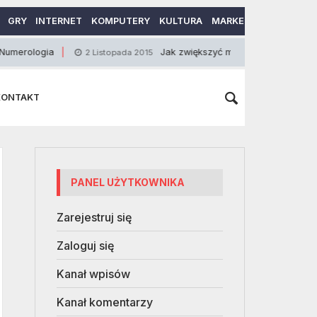
GRY
INTERNET
KOMPUTERY
KULTURA
MARKETING
MOTORY
gia
Jak zwiększyć masę i siłę przy użyciu Kettleb
2 Listopada 2015
KONTAKT
PANEL UŻYTKOWNIKA
Zarejestruj się
Zaloguj się
Kanał wpisów
Kanał komentarzy