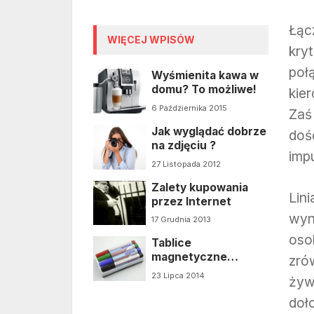
Łąc
WIĘCEJ WPISÓW
kryt
poł
Wyśmienita kawa w
domu? To możliwe!
kie
6 Października 2015
Zaś 
Jak wyglądać dobrze
dość
na zdjęciu ?
imp
27 Listopada 2012
Zalety kupowania
Lin
przez Internet
wyn
17 Grudnia 2013
oso
Tablice
magnetyczne
zró
produktem o coraz
23 Lipca 2014
żyw
szerszym
zastosowaniu
doł