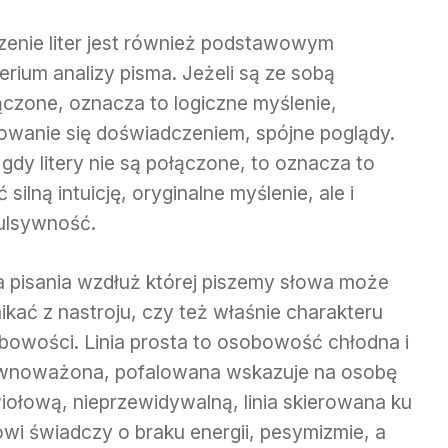
zenie liter jest również podstawowym
erium analizy pisma. Jeżeli są ze sobą
ączone, oznacza to logiczne myślenie,
rowanie się doświadczeniem, spójne poglądy.
gdy litery nie są połączone, to oznacza to
 silną intuicję, oryginalne myślenie, ale i
ulsywność.
ia pisania wzdłuż której piszemy słowa może
ikać z nastroju, czy też właśnie charakteru
bowości. Linia prosta to osobowość chłodna i
wnoważona, pofalowana wskazuje na osobę
iołową, nieprzewidywalną, linia skierowana ku
owi świadczy o braku energii, pesymizmie, a