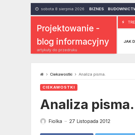
Skip
to
sobota 8 sierpnia 2026
BIZNES
BUDOWNICT
content
Jak dzia
TRE
3 Marca 2016
Projektowanie -
blog informacyjny
JAK D
artykuły do przedruku
Ciekawostki
Analiza pisma.
CIEKAWOSTKI
Analiza pisma.
Fiolka
27 Listopada 2012
—