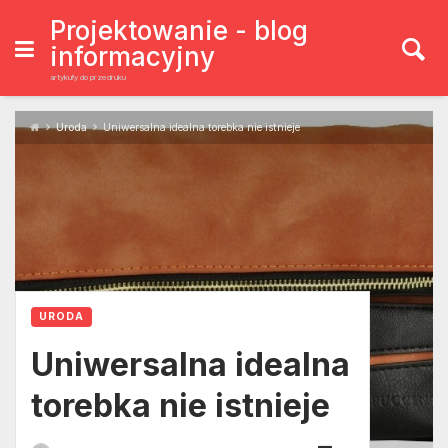
Skip
to
Projektowanie - blog
content
informacyjny
artykuły do przedruku
Uroda
Uniwersalna idealna torebka nie istnieje
URODA
Uniwersalna idealna
torebka nie istnieje