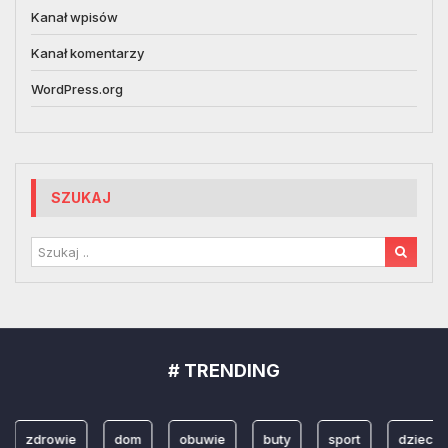
Kanał wpisów
Kanał komentarzy
WordPress.org
SZUKAJ
# TRENDING
zdrowie
dom
obuwie
buty
sport
dzieci