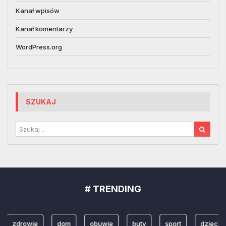
Kanał wpisów
Kanał komentarzy
WordPress.org
SZUKAJ
# TRENDING
zdrowie
dom
obuwie
buty
sport
dzieci