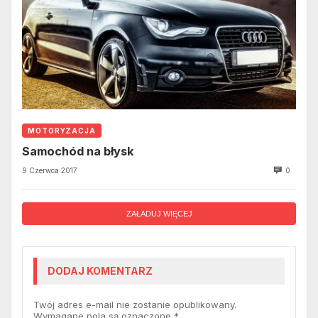
MOTORYZACJA
Samochód na błysk
9 Czerwca 2017
0
ZAŁADUJ WIĘCEJ
DODAJ KOMENTARZ
Twój adres e-mail nie zostanie opublikowany.
Wymagane pola są oznaczone
*