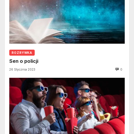
ROZRYWKA
Sen o policji
26 Stycznia 2023
0