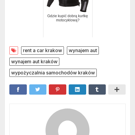
Gdzie kupić dobrą kurtkę
motocyklową?
rent a car krakow
wynajem aut
wynajem aut kraków
wypożyczalnia samochodów kraków