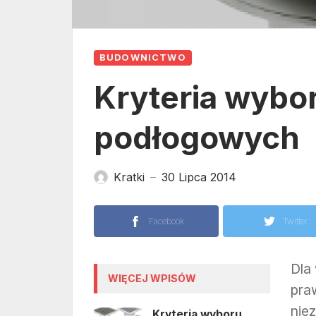
BUDOWNICTWO
Kryteria wybo
podłogowych
Kratki
30 Lipca 2014
—
Facebook
Twitter
Dla
WIĘCEJ WPISÓW
pra
nie
Kryteria wyboru