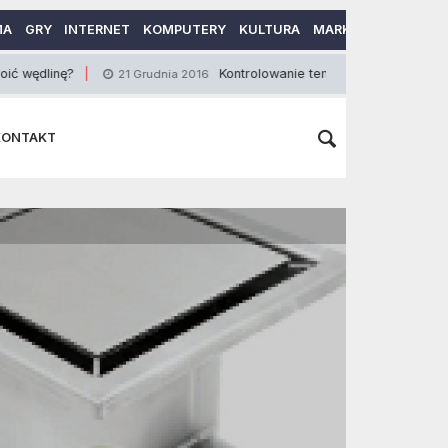
MA
GRY
INTERNET
KOMPUTERY
KULTURA
MARKETING
MOTO
?
Kontrolowanie temperatury
21 Grudnia 2016
4 Marca 2013
KONTAKT