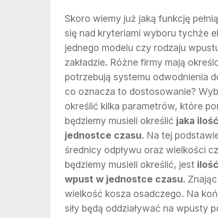
Skoro wiemy już jaką funkcję pełn
się nad kryteriami wyboru tychże e
jednego modelu czy rodzaju wpustu
zakładzie. Różne firmy mają określo
potrzebują systemu odwodnienia d
co oznacza to dostosowanie? Wybi
określić kilka parametrów, które p
będziemy musieli określić
jaka ilo
jednostce czasu
. Na tej podstaw
średnicy odpływu oraz wielkości cz
będziemy musieli określić, jest
iloś
wpust w jednostce czasu
. Znają
wielkość kosza osadczego. Na końc
siły będą oddziaływać na wpusty 