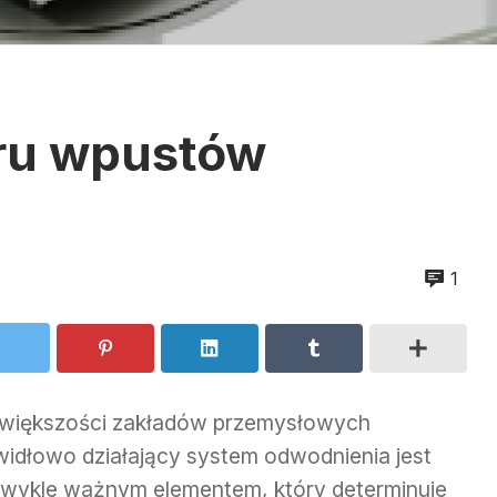
ru wpustów
1
 większości zakładów przemysłowych
widłowo działający system odwodnienia jest
zwykle ważnym elementem, który determinuje