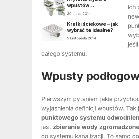
wpustów
ich
podłogowych
30 Lipca 2014
new
Kratki ściekowe – jak
pun
wybrać te idealne?
wyb
5 Listopada 2014
jeśl
całego systemu.
Wpusty podłogowe 
Pierwszym pytaniem jakie przychod
wyjaśnienia definicji wpustów. Tak
punktowego systemu odwodnien
jest
zbieranie wody zgromadzonej
do systemu kanalizacji. To samo do