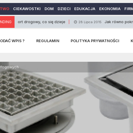
CTWO
CIEKAWOSTKI
DOM
DZIECI
EDUKACJA
EKONOMIA
FIR
t drogowy, co się dzieje
NDING
Jak równo pokroić wędlinę
28 Lipca 2015
ODAĆ WPIS ?
REGULAMIN
POLITYKA PRYWATNOŚCI
dłogowych