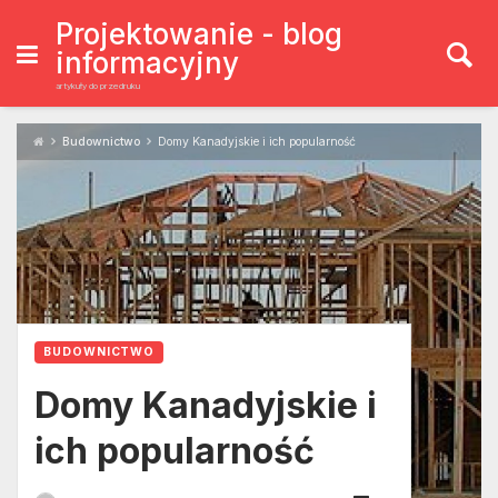
Skip
to
Projektowanie - blog
content
informacyjny
artykuły do przedruku
Budownictwo
Domy Kanadyjskie i ich popularność
BUDOWNICTWO
Domy Kanadyjskie i
ich popularność