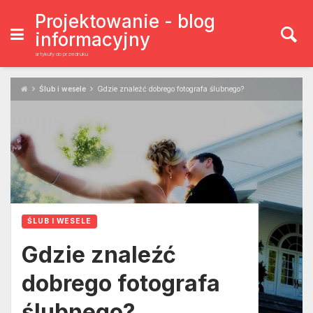
Skip
to
Projektowanie - blog
content
informacyjny
artykuły do przedruku
Ślub i wesele
Gdzie znaleźć dobrego fotografa ślubnego?
ŚLUB I WESELE
Gdzie znaleźć
dobrego fotografa
ślubnego?