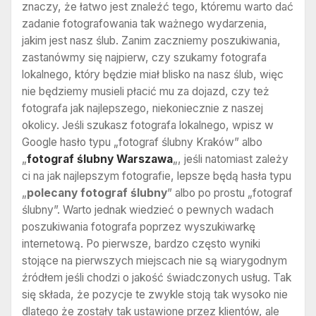
znaczy, że łatwo jest znaleźć tego, któremu warto dać
zadanie fotografowania tak ważnego wydarzenia,
jakim jest nasz ślub. Zanim zaczniemy poszukiwania,
zastanówmy się najpierw, czy szukamy fotografa
lokalnego, który będzie miał blisko na nasz ślub, więc
nie będziemy musieli płacić mu za dojazd, czy też
fotografa jak najlepszego, niekoniecznie z naszej
okolicy. Jeśli szukasz fotografa lokalnego, wpisz w
Google hasło typu „fotograf ślubny Kraków” albo
„
fotograf ślubny Warszawa
„, jeśli natomiast zależy
ci na jak najlepszym fotografie, lepsze będą hasła typu
„
polecany fotograf ślubny
” albo po prostu „fotograf
ślubny”. Warto jednak wiedzieć o pewnych wadach
poszukiwania fotografa poprzez wyszukiwarkę
internetową. Po pierwsze, bardzo często wyniki
stojące na pierwszych miejscach nie są wiarygodnym
źródłem jeśli chodzi o jakość świadczonych usług. Tak
się składa, że pozycje te zwykle stoją tak wysoko nie
dlatego że zostały tak ustawione przez klientów, ale