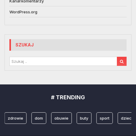
Kanał komentarzy
WordPress.org
SZUKAJ
# TRENDING
zdrowie
dom
obuwie
buty
sport
dzieci