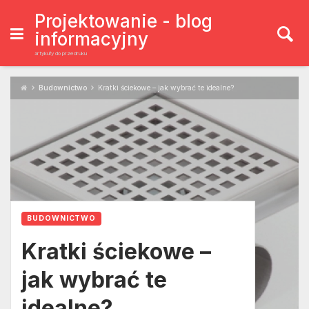
Skip
to
Projektowanie - blog
content
informacyjny
artykuły do przedruku
Budownictwo
Kratki ściekowe – jak wybrać te idealne?
BUDOWNICTWO
Kratki ściekowe –
jak wybrać te
idealne?