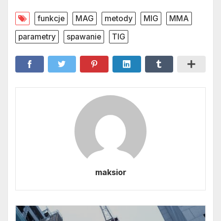
funkcje
MAG
metody
MIG
MMA
parametry
spawanie
TIG
maksior