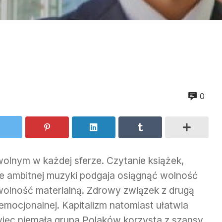
0
wolnym w każdej sferze. Czytanie książek,
ie ambitnej muzyki podgaja osiągnąć wolność
wolność materialną. Zdrowy związek z drugą
emocjonalnej. Kapitalizm natomiast ułatwia
ięc niemała grupa Polaków korzysta z szansy,