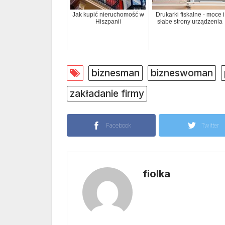
Jak kupić nieruchomość w
Drukarki fiskalne - moce i
Hiszpanii
słabe strony urządzenia
biznesman
bizneswoman
zakładanie firmy
Facebook
Twitter
fiolka