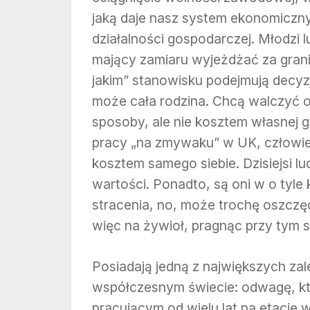
jaką daje nasz system ekonomiczny
działalności gospodarczej. Młodzi l
mający zamiaru wyjeżdżać za grani
jakim” stanowisku podejmują decyzj
może cała rodzina. Chcą walczyć o
sposoby, ale nie kosztem własnej g
pracy „na zmywaku” w UK, człowi
kosztem samego siebie. Dzisiejsi lu
wartości. Ponadto, są oni w o tyle 
stracenia, no, może trochę oszczęd
więc na żywioł, pragnąc przy tym s
Posiadają jedną z największych z
współczesnym świecie: odwagę, k
pracującym od wielu lat na etacie w