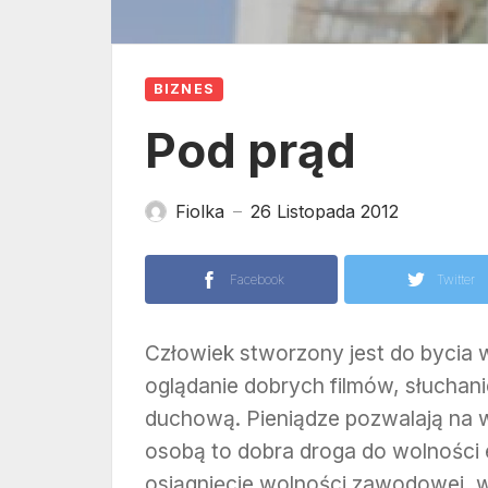
BIZNES
Pod prąd
Fiolka
26 Listopada 2012
—
Facebook
Twitter
Człowiek stworzony jest do bycia 
oglądanie dobrych filmów, słuchan
duchową. Pieniądze pozwalają na 
osobą to dobra droga do wolności 
osiągnięcie wolności zawodowej, w