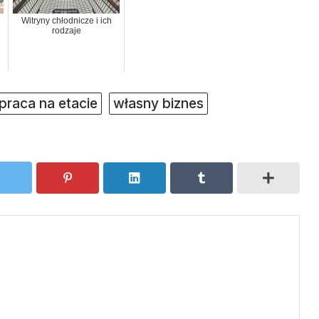
Witryny chłodnicze i ich
rodzaje
praca na etacie
własny biznes