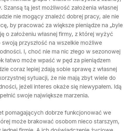
. Szansą tą jest możliwość założenia własnej
udzie nie mogący znaleźć dobrej pracy, ale nie
cę, by pracować za większe pieniądze na „byle
ę o założeniu własnej firmy, z której wyżyć
 swoją przyszłość na wszelkie możliwe
odności. I, choć nie ma nic złego w sezonowej
ek łatwo może wpaść w pęd za pieniądzem
dzie coraz lepiej zdają sobie sprawę z własnej
korzystnej sytuacji, że nie mają zbyt wiele do
ności, jeżeli interes okaże się niewypałem. Idą
pełnić swoje największe marzenia.
alet pomagających dobrze funkcjonować we
tórej może brakować osobom nieco starszym,
 jednej firmie. A ich doświadczenie życiowe,