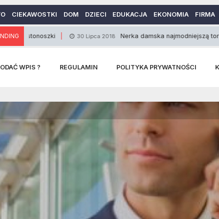
WO
CIEKAWOSTKI
DOM
DZIECI
EDUKACJA
EKONOMIA
FIRMA
onoszki
NDING
Nerka damska najmodniejszą torbą
30 Lipca 2018
29
ODAĆ WPIS ?
REGULAMIN
POLITYKA PRYWATNOŚCI