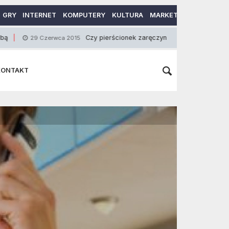
GRY
INTERNET
KOMPUTERY
KULTURA
MARKETING
MOTORY
Czy pierścionek zaręczynowy musi być drogi?
 Czerwca 2015
26 S
KONTAKT