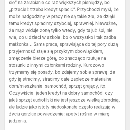
się” na zarabianie co raz większych pieniędzy, bo
„przecież trzeba kredyt spłacić”. Przychodzi myśl, że
może nadgodziny w pracy nie są takie złe, że dzięki
temu kredyt spłacimy szybciej, sprawniej. Nieważne,
że mąż widuje żonę tylko wtedy, gdy ta już śpi, nie
wie, co u dzieci w szkole, bo o wszystko i tak zadba
małżonka… Sama praca, sprawiająca do tej pory dużą
przyjemność staje się przykrym obowiązkiem,
zmęczenie bierze górę, co znacząco rzutuje na
stosunki z innymi członkami rodziny. Kurczowo
trzymamy się posady, bo zdajemy sobie sprawę, że
gdy ją stracimy, stracimy całe zaplecze materialne:
dom/mieszkanie, samochód, sprzęt grający, itp.
Oczywiście, jeden kredyt na dobry samochód, czy
jakiś sprzęt audiofilski nie jest jeszcze wielką zbrodnią,
ale ludzie jako istoty niedoskonałe często realizują w
życiu gorzkie powiedzenie: apetyt rośnie w miarę
jedzenia.