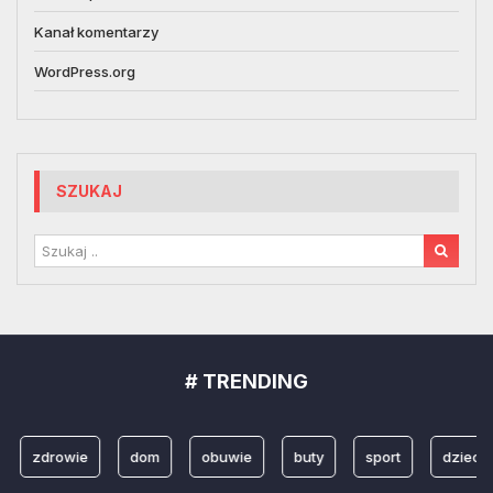
Kanał komentarzy
WordPress.org
SZUKAJ
# TRENDING
zdrowie
dom
obuwie
buty
sport
dzieci