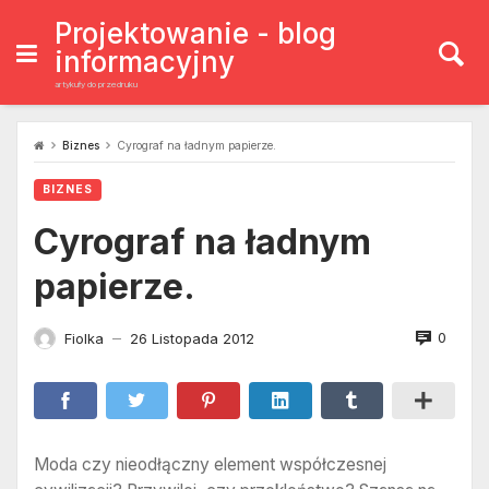
Skip
to
Projektowanie - blog
content
informacyjny
artykuły do przedruku
Biznes
Cyrograf na ładnym papierze.
BIZNES
Cyrograf na ładnym
papierze.
0
Fiolka
26 Listopada 2012
—
Moda czy nieodłączny element współczesnej