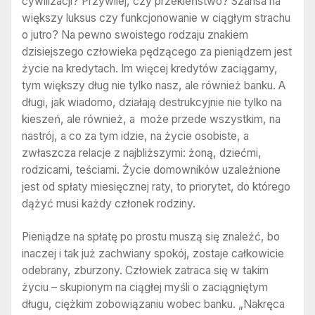
cywilizacji? Przywilej, czy przekleństwo? Szansa na
większy luksus czy funkcjonowanie w ciągłym strachu
o jutro? Na pewno swoistego rodzaju znakiem
dzisiejszego człowieka pędzącego za pieniądzem jest
życie na kredytach. Im więcej kredytów zaciągamy,
tym większy dług nie tylko nasz, ale również banku. A
długi, jak wiadomo, działają destrukcyjnie nie tylko na
kieszeń, ale również, a może przede wszystkim, na
nastrój, a co za tym idzie, na życie osobiste, a
zwłaszcza relacje z najbliższymi: żoną, dziećmi,
rodzicami, teściami. Życie domowników uzależnione
jest od spłaty miesięcznej raty, to priorytet, do którego
dążyć musi każdy członek rodziny.
Pieniądze na spłatę po prostu muszą się znaleźć, bo
inaczej i tak już zachwiany spokój, zostaje całkowicie
odebrany, zburzony. Człowiek zatraca się w takim
życiu – skupionym na ciągłej myśli o zaciągniętym
długu, ciężkim zobowiązaniu wobec banku. „Nakręca