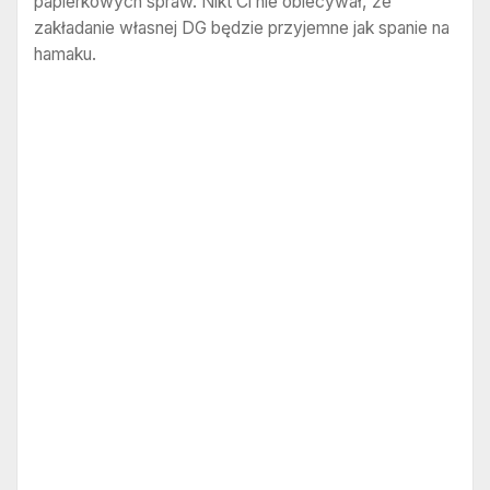
papierkowych spraw. Nikt Ci nie obiecywał, że
zakładanie własnej DG będzie przyjemne jak spanie na
hamaku.