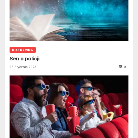
ROZRYWKA
Sen o policji
26 Stycznia 2023
0