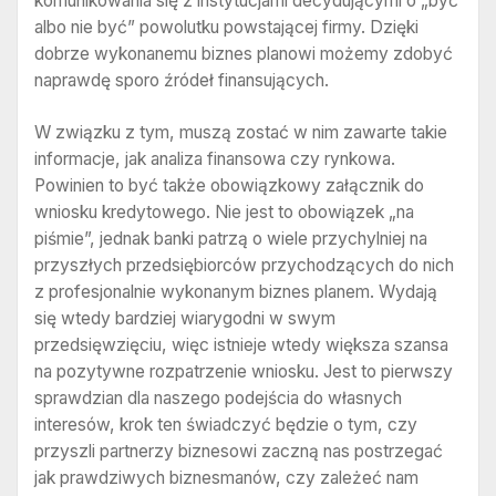
komunikowania się z instytucjami decydującymi o „być
albo nie być” powolutku powstającej firmy. Dzięki
dobrze wykonanemu biznes planowi możemy zdobyć
naprawdę sporo źródeł finansujących.
W związku z tym, muszą zostać w nim zawarte takie
informacje, jak analiza finansowa czy rynkowa.
Powinien to być także obowiązkowy załącznik do
wniosku kredytowego. Nie jest to obowiązek „na
piśmie”, jednak banki patrzą o wiele przychylniej na
przyszłych przedsiębiorców przychodzących do nich
z profesjonalnie wykonanym biznes planem. Wydają
się wtedy bardziej wiarygodni w swym
przedsięwzięciu, więc istnieje wtedy większa szansa
na pozytywne rozpatrzenie wniosku. Jest to pierwszy
sprawdzian dla naszego podejścia do własnych
interesów, krok ten świadczyć będzie o tym, czy
przyszli partnerzy biznesowi zaczną nas postrzegać
jak prawdziwych biznesmanów, czy zależeć nam