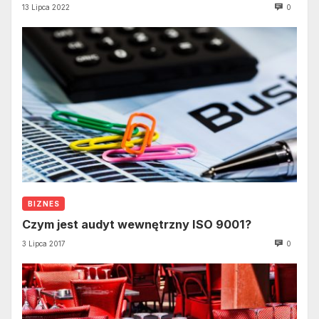
13 Lipca 2022
0
BIZNES
Czym jest audyt wewnętrzny ISO 9001?
3 Lipca 2017
0