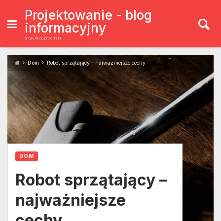
Skip
to
Projektowanie - blog
content
informacyjny
artykuły do przedruku
Dom
Robot sprzątający – najważniejsze cechy
DOM
Robot sprzątający –
najważniejsze
cechy