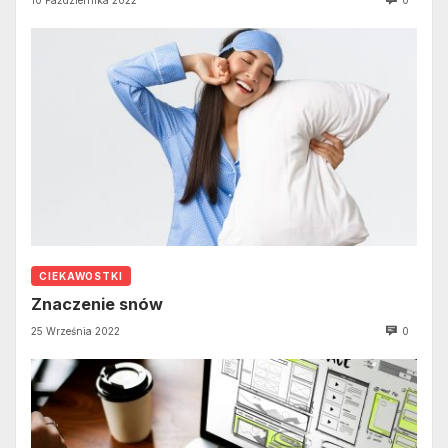
10 Października 2022
0
CIEKAWOSTKI
Znaczenie snów
25 Września 2022
0