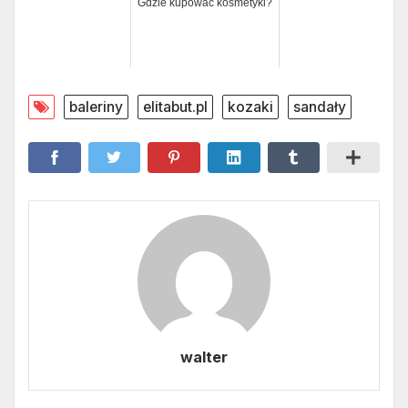
Gdzie kupować kosmetyki?
baleriny
elitabut.pl
kozaki
sandały
walter