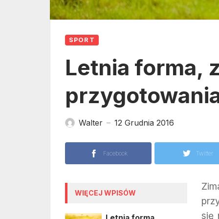
SPORT
Letnia forma,
przygotowani
Walter
12 Grudnia 2016
—
Facebook
Twitter
Zim
WIĘCEJ WPISÓW
prz
się
Letnia forma,