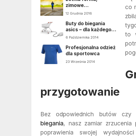
zimowe
co m
przygotowania
12 Grudnia 2016
zbi
Buty do biegania
tyg
asics – dla każdego
to 
coś dobrego
6 Października 2014
pot
Profesjonalna odzież
pog
dla sportowca
23 Września 2014
G
przygotowanie
Bez odpowiednich butów cz
biegania
, nasz zamiar zrzucenia p
poprawienia swojej wydajności 