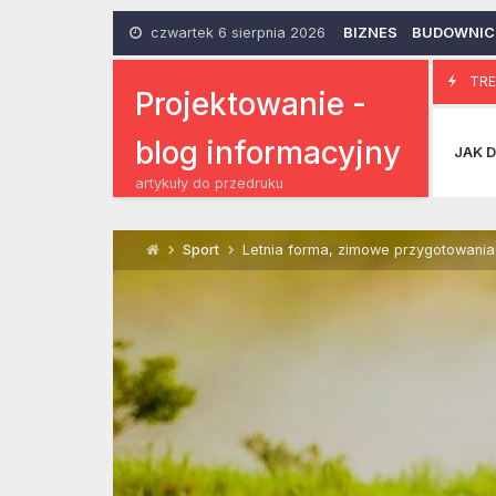
Skip
to
czwartek 6 sierpnia 2026
BIZNES
BUDOWNI
content
Kolczyki s
TRE
6 Czerwca 2014
Projektowanie -
blog informacyjny
JAK D
artykuły do przedruku
Sport
Letnia forma, zimowe przygotowania