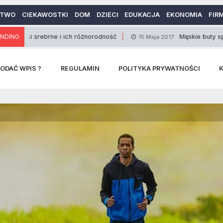
CTWO
CIEKAWOSTKI
DOM
DZIECI
EDUKACJA
EKONOMIA
FIR
rebrne i ich różnorodność
NDING
Męskie buty sportowe
15 Maja 2017
ODAĆ WPIS ?
REGULAMIN
POLITYKA PRYWATNOŚCI