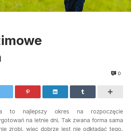
 zimowe
a
0
a to najlepszy okres na rozpoczęcie
ygotowań na letnie dni. Tak zwana forma sama
 nie zrobi, więc dobrze jest nie odkładać tego,