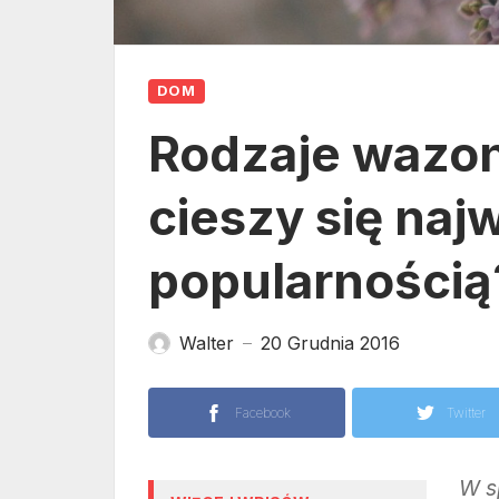
DOM
Rodzaje wazonó
cieszy się naj
popularnością
Walter
20 Grudnia 2016
—
Facebook
Twitter
W s