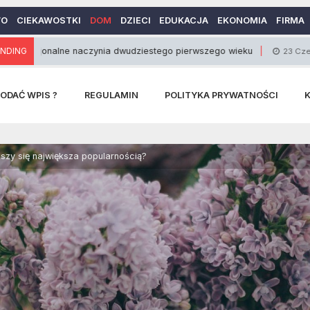
WO
CIEKAWOSTKI
DOM
DZIECI
EDUKACJA
EKONOMIA
FIRMA
ne naczynia dwudziestego pierwszego wieku
NDING
Art
23 Czerwca 2014
ODAĆ WPIS ?
REGULAMIN
POLITYKA PRYWATNOŚCI
szy się największa popularnością?