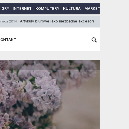
GRY
INTERNET
KOMPUTERY
KULTURA
MARKETING
MOTORY
ykuły biurowe jako niezbędne akcesoria w przedsiębiorstwach
23 K
KONTAKT