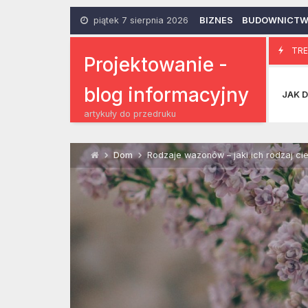
Skip
to
piątek 7 sierpnia 2026
BIZNES
BUDOWNICT
content
Funkcjonal
TRE
27 Listopada 2014
Projektowanie -
blog informacyjny
JAK D
artykuły do przedruku
Dom
Rodzaje wazonów – jaki ich rodzaj cie