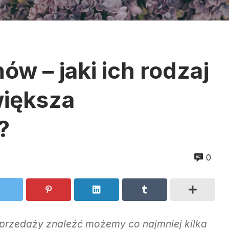
w – jaki ich rodzaj
większa
?
0
przedaży znaleźć możemy co najmniej kilka