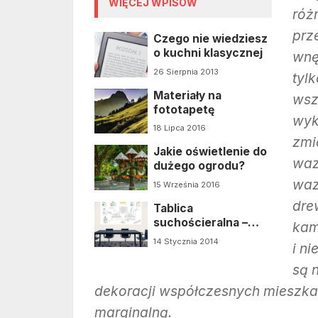
WIĘCEJ WPISÓW
róż
prz
Czego nie wiedziesz
o kuchni klasycznej
wnę
26 Sierpnia 2013
tylk
Materiały na
wsz
fototapetę
wyk
18 Lipca 2016
zmi
Jakie oświetlenie do
waz
dużego ogrodu?
waz
15 Września 2016
dre
Tablica
suchościeralna –
kam
powiew
14 Stycznia 2014
i n
nowoczesności
są 
dekoracji współczesnych mieszkań
marginalną.