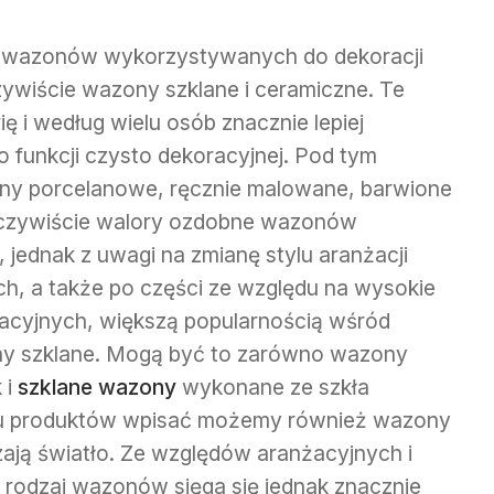
d wazonów wykorzystywanych do dekoracji
zywiście wazony szklane i ceramiczne. Te
ię i według wielu osób znacznie lepiej
o funkcji czysto dekoracyjnej. Pod tym
ony porcelanowe, ręcznie malowane, barwione
zeczywiście walory ozdobne wazonów
jednak z uwagi na zmianę stylu aranżacji
h, a także po części ze względu na wysokie
acyjnych, większą popularnością wśród
ony szklane. Mogą być to zarówno wazony
 i
szklane wazony
wykonane ze szkła
ypu produktów wpisać możemy również wazony
zają światło. Ze względów aranżacyjnych i
 rodzaj wazonów sięga się jednak znacznie