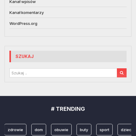
Kanał wpisów
Kanał komentarzy
WordPress.org
SZUKAJ
# TRENDING
zdrowie
dom
obuwie
buty
sport
dzieci