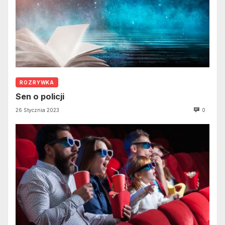
ROZRYWKA
Sen o policji
26 Stycznia 2023
0