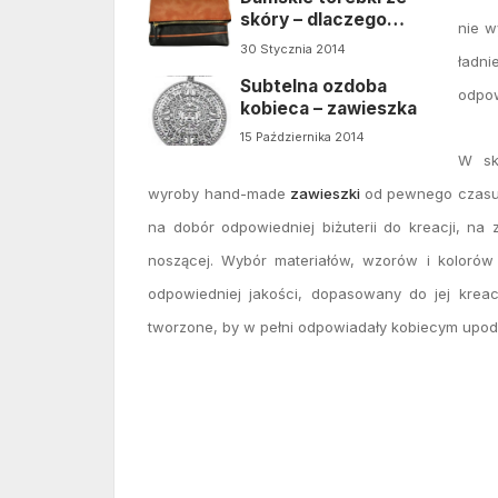
skóry – dlaczego
nie w
warto?
30 Stycznia 2014
ładni
Subtelna ozdoba
odpow
kobieca – zawieszka
15 Października 2014
W sk
wyroby hand-made
zawieszki
od pewnego czasu 
na dobór odpowiedniej biżuterii do kreacji, na z
noszącej. Wybór materiałów, wzorów i kolorów 
odpowiedniej jakości, dopasowany do jej kreac
tworzone, by w pełni odpowiadały kobiecym upo