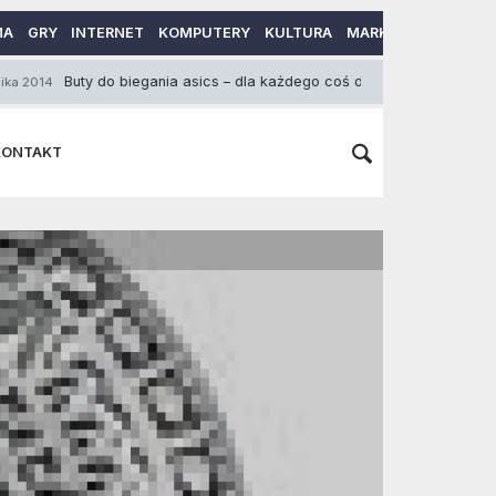
MA
GRY
INTERNET
KOMPUTERY
KULTURA
MARKETING
MOTO
Buty do biegania asics – dla każdego coś dobrego
1 Czerwca 2015
KONTAKT