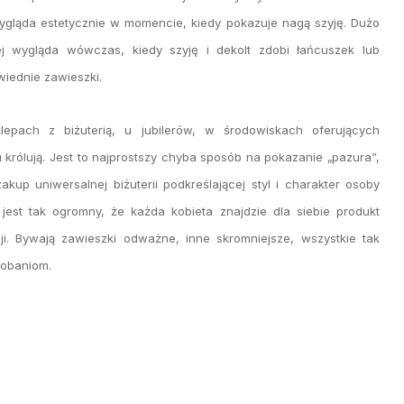
ygląda estetycznie w momencie, kiedy pokazuje nagą szyję. Dużo
ej wygląda wówczas, kiedy szyję i dekolt zdobi łańcuszek lub
iednie zawieszki.
lepach z biżuterią, u jubilerów, w środowiskach oferujących
królują. Jest to najprostszy chyba sposób na pokazanie „pazura”,
akup uniwersalnej biżuterii podkreślającej styl i charakter osoby
jest tak ogromny, że każda kobieta znajdzie dla siebie produkt
ji. Bywają zawieszki odważne, inne skromniejsze, wszystkie tak
dobaniom.