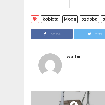
kobieta
Moda
ozdoba
s
Facebook
Twitter
walter