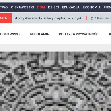
CTWO
CIEKAWOSTKI
DOM
DZIECI
EDUKACJA
EKONOMIA
FIR
ykorzystywany do izolacji cieplnej w budynku
NDING
6 Października 2014
ODAĆ WPIS ?
REGULAMIN
POLITYKA PRYWATNOŚCI
a