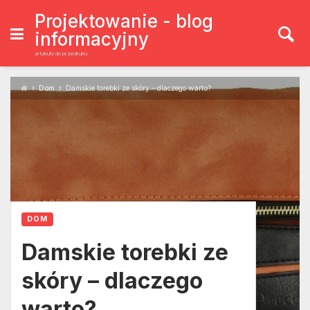
Skip
to
Projektowanie - blog
content
informacyjny
artykuły do przedruku
Dom
Damskie torebki ze skóry – dlaczego warto?
DOM
Damskie torebki ze
skóry – dlaczego
warto?