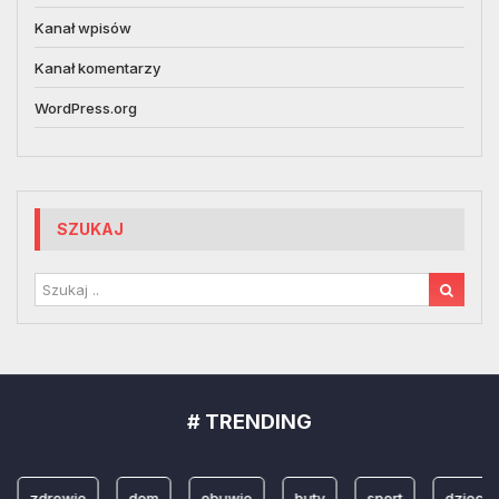
Kanał wpisów
Kanał komentarzy
WordPress.org
SZUKAJ
# TRENDING
zdrowie
dom
obuwie
buty
sport
dzieci