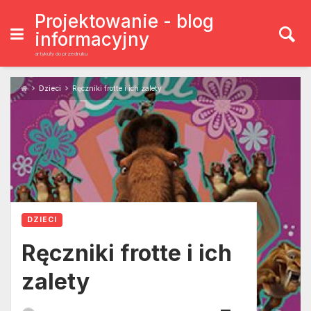
Skip
to
Projektowanie - blog
content
informacyjny
artykuły do przedruku
Dzieci
Ręczniki frotte i ich zalety
DZIECI
Ręczniki frotte i ich
zalety