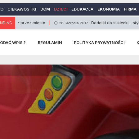
WO
CIEKAWOSTKI
DOM
DZIECI
EDUKACJA
EKONOMIA
FIRMA
rzez miasto
NDING
Dodatki do sukienki – styl i klasa
28 Sierpnia 2017
ODAĆ WPIS ?
REGULAMIN
POLITYKA PRYWATNOŚCI