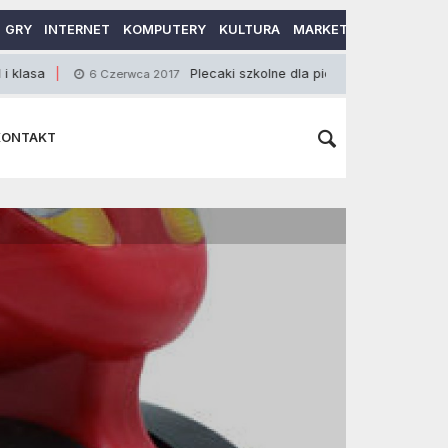
GRY
INTERNET
KOMPUTERY
KULTURA
MARKETING
MOTORY
Plecaki szkolne dla pierwszoklasisty
6 Czerwca 2017
9 Stycznia
KONTAKT