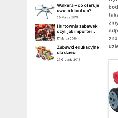
Walkera – co oferuje
bod
swoim klientom?
tak
26 Marca 2015
zmy
Hurtownia zabawek
odp
czyli jak importer
zabawek dba o
zn
17 Marca 2016
klientów
dzi
Zabawki edukacyjne
dla dzieci
27 Grudnia 2013