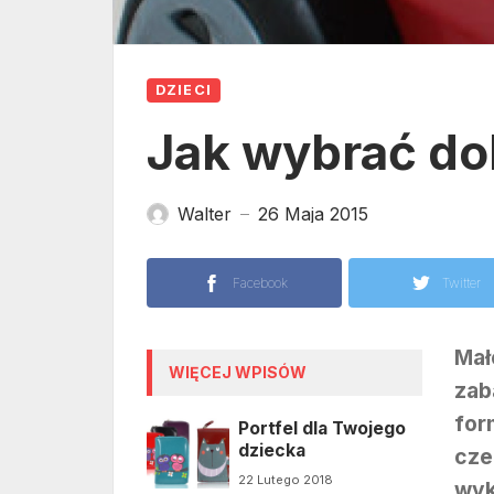
DZIECI
Jak wybrać d
Walter
26 Maja 2015
—
Facebook
Twitter
Mał
WIĘCEJ WPISÓW
zab
for
Portfel dla Twojego
dziecka
cze
22 Lutego 2018
wy