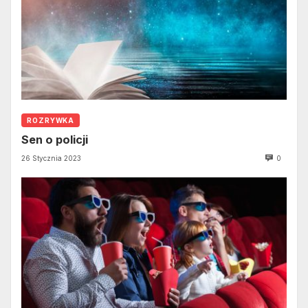
ROZRYWKA
Sen o policji
26 Stycznia 2023
0