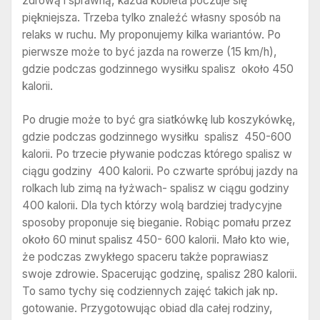
zdrową i sprawną, każda kobieta poczuje się
piękniejsza. Trzeba tylko znaleźć własny sposób na
relaks w ruchu. My proponujemy kilka wariantów. Po
pierwsze może to być jazda na rowerze (15 km/h),
gdzie podczas godzinnego wysiłku spalisz około 450
kalorii.
Po drugie może to być gra siatkówkę lub koszykówkę,
gdzie podczas godzinnego wysiłku spalisz 450-600
kalorii. Po trzecie pływanie podczas którego spalisz w
ciągu godziny 400 kalorii. Po czwarte spróbuj jazdy na
rolkach lub zimą na łyżwach- spalisz w ciągu godziny
400 kalorii. Dla tych którzy wolą bardziej tradycyjne
sposoby proponuje się bieganie. Robiąc pomału przez
około 60 minut spalisz 450- 600 kalorii. Mało kto wie,
że podczas zwykłego spaceru także poprawiasz
swoje zdrowie. Spacerując godzinę, spalisz 280 kalorii.
To samo tychy się codziennych zajęć takich jak np.
gotowanie. Przygotowując obiad dla całej rodziny,