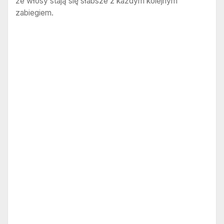
że włosy stają się słabsze z każdym kolejnym
zabiegiem.