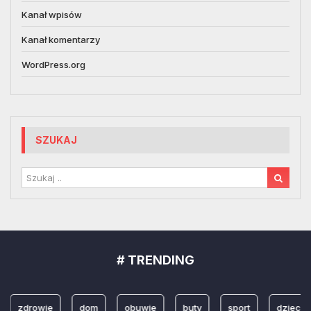
Kanał wpisów
Kanał komentarzy
WordPress.org
SZUKAJ
# TRENDING
zdrowie
dom
obuwie
buty
sport
dzieci