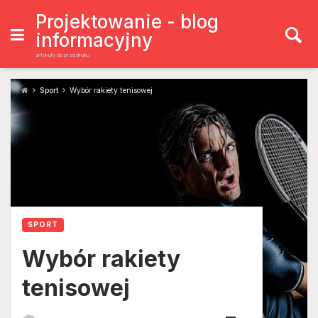
Skip
to
Projektowanie - blog
content
informacyjny
artykuły do przedruku
Sport
Wybór rakiety tenisowej
SPORT
Wybór rakiety
tenisowej