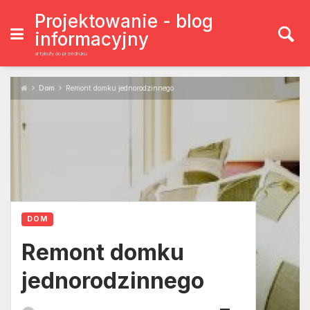
Skip
to
Projektowanie - blog
content
informacyjny
artykuły do przedruku
Dom
Remont domku jednorodzinnego
DOM
Remont domku
jednorodzinnego