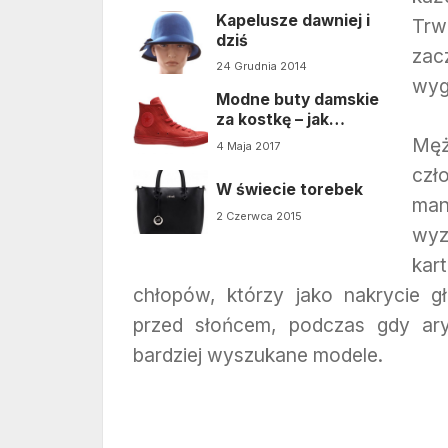
Kapelusze dawniej i
Trw
dziś
zac
24 Grudnia 2014
wyg
Modne buty damskie
za kostkę – jak
nosić?
Męż
4 Maja 2017
czł
W świecie torebek
man
2 Czerwca 2015
wyz
kar
chłopów, którzy jako nakrycie g
przed słońcem, podczas gdy arys
bardziej wyszukane modele.