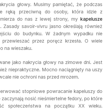
akrycia głowy. Musimy pamiętać, że podczas
e ręką przeciwną do osoby, która idzie z
zmierza do nas z lewej strony, my
kapelusze
. Zasady savoir-vivru jasno określają również
ejściu do budynku. W żadnym wypadku nie
 przewieszać przez poręcz krzesła. O wiele
go na wieszaku.
wane jako nakrycia głowy na zimowe dni. Jest
wnież niepraktyczne. Mocno naciągnięty na uszy
wcale nie ochroni nas przed mrozem.
erwować stopniowe powracanie kapeluszy do
 zaczynają nosić nieśmiertelne fedory, po które
ęść społeczeństwa na początku XX wieku.