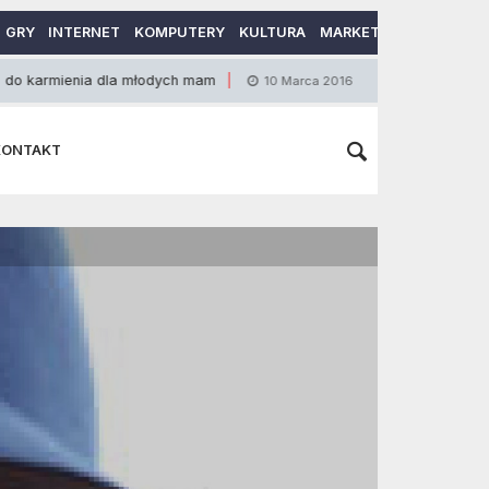
GRY
INTERNET
KOMPUTERY
KULTURA
MARKETING
MOTORY
nia dla młodych mam
Jak wybrać najlepszą lokatę?
10 Marca 2016
KONTAKT