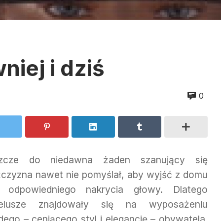
iej i dziś
0
zcze do niedawna żaden szanujący się
czyzna nawet nie pomyślał, aby wyjść z domu
 odpowiedniego nakrycia głowy. Dlatego
elusze znajdowały się na wyposażeniu
dego – ceniącego styl i elegancję – obywatela.