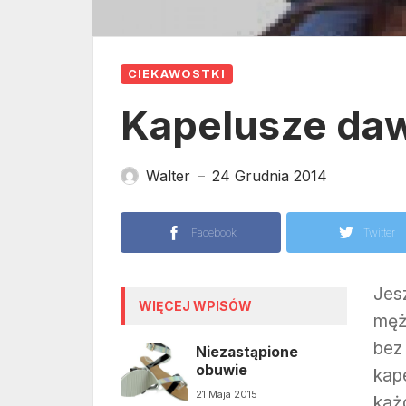
CIEKAWOSTKI
Kapelusze dawn
Walter
24 Grudnia 2014
—
Facebook
Twitter
Jes
WIĘCEJ WPISÓW
męż
bez
Niezastąpione
obuwie
kap
21 Maja 2015
każ