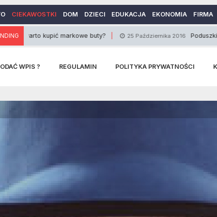
WO
CIEKAWOSTKI
DOM
DZIECI
EDUKACJA
EKONOMIA
FIRMA
rto kupić markowe buty?
NDING
Poduszki do karmie
25 Października 2016
ODAĆ WPIS ?
REGULAMIN
POLITYKA PRYWATNOŚCI