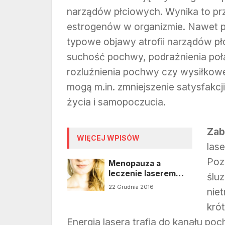
narządów płciowych. Wynika to pr
estrogenów w organizmie. Nawet p
typowe objawy atrofii narządów pł
suchość pochwy, podrażnienia poł
rozluźnienia pochwy czy wysiłko
mogą m.in. zmniejszenie satysfakcj
życia i samopoczucia.
Zab
WIĘCEJ WPISÓW
las
Poz
Menopauza a
leczenie laserem
ślu
Mona Lisa Touch
22 Grudnia 2016
nie
kró
Energia lasera trafia do kanału poc