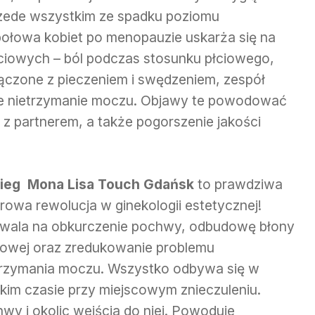
zede wszystkim ze spadku poziomu
ołowa kobiet po menopauzie uskarża się na
ciowych – ból podczas stosunku płciowego,
ączone z pieczeniem i swędzeniem, zespół
we nietrzymanie moczu. Objawy te powodować
i z partnerem, a także pogorszenie jakości
ieg Mona Lisa Touch Gdańsk
to prawdziwa
erowa rewolucja w ginekologii estetycznej!
wala na obkurczenie pochwy, odbudowę błony
zowej oraz zredukowanie problemu
trzymania moczu. Wszystko odbywa się w
tkim czasie przy miejscowym znieczuleniu.
hwy i okolic wejścia do niej. Powoduje