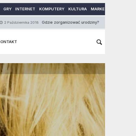
GRY
INTERNET
KOMPUTERY
KULTURA
MARKETING
MOTORY
Gdzie zorganizować urodziny?
Wegetaria
nika 2018
12 Lutego 2013
KONTAKT