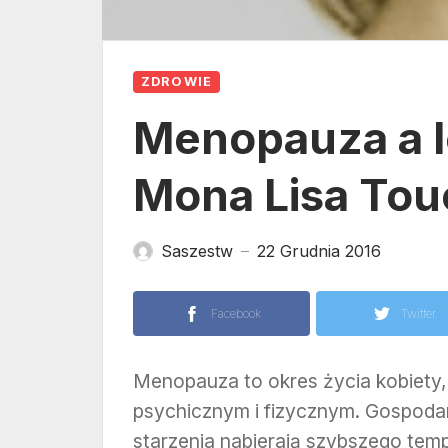
ZDROWIE
Menopauza a l
Mona Lisa Tou
Saszestw
22 Grudnia 2016
—
Facebook
Twitter
Menopauza to okres życia kobiety,
psychicznym i fizycznym. Gospodar
starzenia nabierają szybszego te