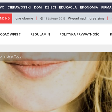
WO
CIEKAWOSTKI
DOM
DZIECI
EDUKACJA
EKONOMIA
FIRMA
ne obuwie
NDING
Wypad nad morze zimą
13 Lutego 2013
2 Paździer
ODAĆ WPIS ?
REGULAMIN
POLITYKA PRYWATNOŚCI
ona Lisa Touch