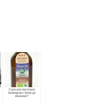
Czym jest olej lniany
budwigowy i kiedy go
stosować?