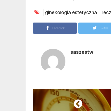
ginekologia estetyczna
lec
Facebook
Twitter
saszestw