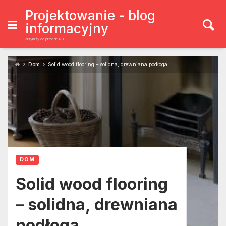
Skip
to
Projektowanie - blog
content
informacyjny
artykuły do przedruku
Dom
Solid wood flooring – solidna, drewniana podłoga.
DOM
Solid wood flooring
– solidna, drewniana
podłoga.