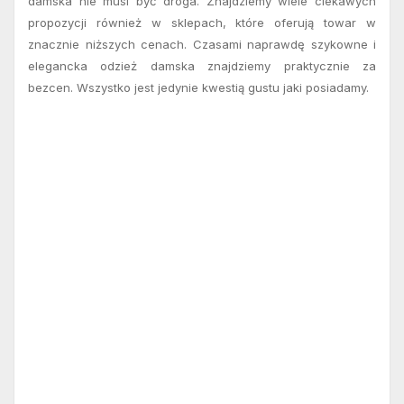
damska nie musi być droga. Znajdziemy wiele ciekawych
propozycji również w sklepach, które oferują towar w
znacznie niższych cenach. Czasami naprawdę szykowne i
elegancka odzież damska znajdziemy praktycznie za
bezcen. Wszystko jest jedynie kwestią gustu jaki posiadamy.