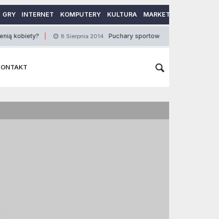
GRY
INTERNET
KOMPUTERY
KULTURA
MARKETING
MOTORY
?
Puchary sportowe i ich wygląd
8 Sierpnia 2014
13 Lipca 202
KONTAKT