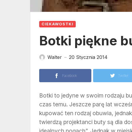
CIEKAWOSTKI
Botki piękne b
Walter
20 Stycznia 2014
—
Facebook
Twitter
Botki to jedyne w swoim rodzaju buc
czas temu. Jeszcze parę lat wcześni
kupować ten rodzaj obuwia, jednak
twierdzą projektanci buty są dla do
idealnych nogach”. Jednak w miejsk