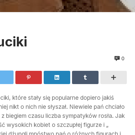
uciki
0
iki, które stały się popularne dopiero jakiś
ej nikt o nich nie słyszał. Niewiele pań chciało
 z biegiem czasu liczba sympatyków rosła. Jak
ść wysokich kobiet o szczupłej figurze i „
iej dżungli mnóstwo pań o różnych figurach i