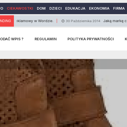
WO
CIEKAWOSTKI
DOM
DZIECI
EDUKACJA
EKONOMIA
FIRMA
lamowy w Wordzie.
NDING
Jaką markę cenią kobiety
30 Października 2014
ODAĆ WPIS ?
REGULAMIN
POLITYKA PRYWATNOŚCI