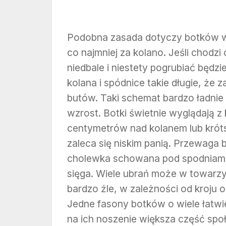
Podobna zasada dotyczy botków w 
co najmniej za kolano. Jeśli chodz
niedbale i niestety pogrubiać będz
kolana i spódnice takie długie, że 
butów. Taki schemat bardzo ładnie 
wzrost. Botki świetnie wyglądają z 
centymetrów nad kolanem lub króts
zaleca się niskim panią. Przewaga
cholewka schowana pod spodniami 
sięga. Wiele ubrań może w towarz
bardzo źle, w zależności od kroju o
Jedne fasony botków o wiele łatwie
na ich noszenie większa część społ