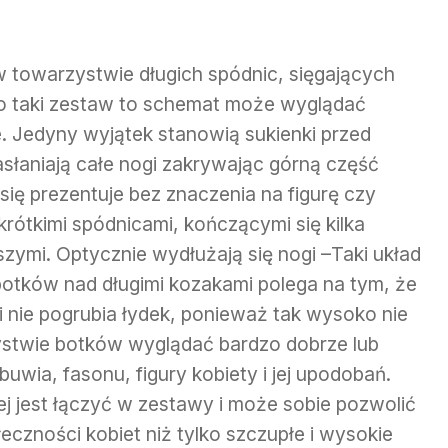
towarzystwie długich spódnic, sięgających
i o taki zestaw to schemat może wyglądać
ie. Jedyny wyjątek stanowią sukienki przed
zasłaniają całe nogi zakrywając górną część
się prezentuje bez znaczenia na figurę czy
krótkimi spódnicami, kończącymi się kilka
zymi. Optycznie wydłużają się nogi –Taki układ
 botków nad długimi kozakami polega na tym, że
nie pogrubia łydek, ponieważ tak wysoko nie
ystwie botków wyglądać bardzo dobrze lub
buwia, fasonu, figury kobiety i jej upodobań.
j jest łączyć w zestawy i może sobie pozwolić
eczności kobiet niż tylko szczupłe i wysokie