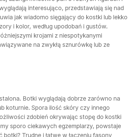
wyglądają interesująco, przedstawiają się nad
uwia jak wiadomo sięgający do kostki lub lekko
ory i kolor, według upodobań i gustów.
óżniejszymi krojami z niespotykanymi
zawiązywane na zwykłą sznurówkę lub ze
ustalona. Botki wyglądają dobrze zarówno na
lub koturnie. Spora ilość skóry czy innego
żliwości zdobień okrywając stopę do kostki
mamy sporo ciekawych egzemplarzy, powstaje
 botki? Trudne i łatwe w łączeniu fasony