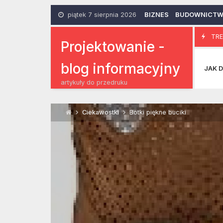
Skip
to
piątek 7 sierpnia 2026
BIZNES
BUDOWNICT
content
Folder rek
TRE
2 Grudnia 2012
Projektowanie -
blog informacyjny
JAK D
artykuły do przedruku
Ciekawostki
Botki piękne buciki