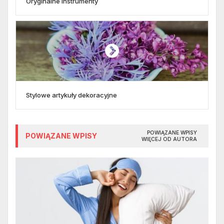
Oryginalne instrumenty
Stylowe artykuły dekoracyjne
POWIĄZANE WPISY
POWIĄZANE WPISY
WIĘCEJ OD AUTORA