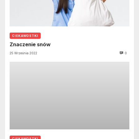
CIEKAWOSTKI
Znaczenie snów
25 Września 2022
0
CIEKAWOSTKI