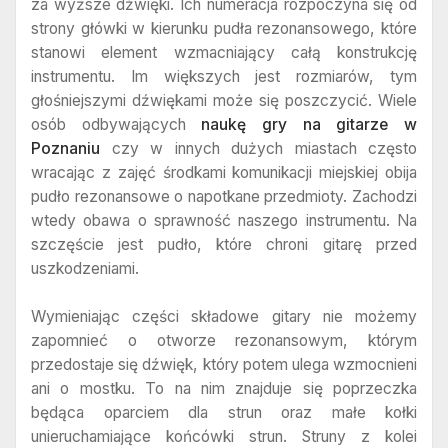
za wyższe dźwięki. Ich numeracja rozpoczyna się od
strony główki w kierunku pudła rezonansowego, które
stanowi element wzmacniający całą konstrukcję
instrumentu. Im większych jest rozmiarów, tym
głośniejszymi dźwiękami może się poszczycić. Wiele
osób odbywających
naukę gry na gitarze w
Poznaniu
czy w innych dużych miastach często
wracając z zajęć środkami komunikacji miejskiej obija
pudło rezonansowe o napotkane przedmioty. Zachodzi
wtedy obawa o sprawność naszego instrumentu. Na
szczęście jest pudło, które chroni gitarę przed
uszkodzeniami.
Wymieniając części składowe gitary nie możemy
zapomnieć o otworze rezonansowym, którym
przedostaje się dźwięk, który potem ulega wzmocnieni
ani o mostku. To na nim znajduje się poprzeczka
będąca oparciem dla strun oraz małe kołki
unieruchamiające końcówki strun. Struny z kolei