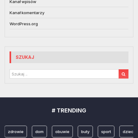
Kanał wpisów
Kanał komentarzy
WordPress.org
SZUKAJ
# TRENDING
zdrowie
dom
obuwie
buty
sport
dzieci