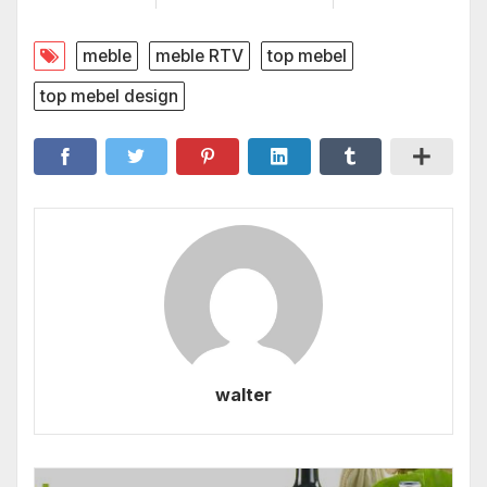
meble
meble RTV
top mebel
top mebel design
walter