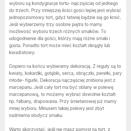
wyboru są kondygnacje tortu- najczęściej od jednego
do trzech. Przy mniejszej ilości gości lepiej jest wybrać
jednopoziomowy tort, gdyż łatwiej będzie się go kroić.
Jeśli wybierzemy trzy osobne piętra to mamy
możliwość wyboru trzech różnych smaków. To
udogodnienie dla gości, którzy mają różne smaki i
gusta. Ponadto tort może mieć kształt okrągły lub
kwadratowy.
Dopiero na końcu wybieramy dekorację. Z reguły są to
kwiaty, kokardki, gołąbki, serca, obrączki, perełki, pary
młode- figurki. Dekoracja najczęściej zrobiona jest z
marcepanu. Jeśli cały tort ma być oblany w polewę
marcepanową, to możemy wybrać dowolnie kształt
np. falbany, drapowania. Przy śmietanowej już mamy
mniej wyboru. Minusem takiej polewy jest zbyt
nadmierna słodycz smaku.
Warto skorzystać, jeśli nie masz pomysł na tort, z