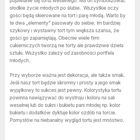
pojawianie się tortu weselnego. Ma on symbolizować
słodkie życie młodych po ślubie. Wszystkie oczy
gości będą skierowane na tort i parę młodą. Warto by
te dwa „elementy” pasowały do siebie. Im bardziej
szykowy i wystawny tort tym większa szansa, że
gości go zapamiętają. Obecnie wiele firm
cukierniczych tworzą nie torty ale prawdziwe dzieła
sztuki. Wszystko zależy od zasobności portfela
młodych.
Przy wyborze ważna jest dekoracja, ale także smak.
Jeśli nasz tort będzie skromny i prosty a jego smak
wyjątkowy to sukces jest pewny. Kolorystyka tortu
powinna nawiązywać do wystroju i koloru na sali
weselnej lub do sukni i bukietu pani młodej np. kolor
bukietu i dodatków dyktuje kolor ozdób na torcie.
Pomysłów na niebanalny wygląd tortu jest mnóstwo.