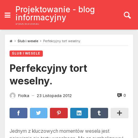
Skip
to
Projektowanie - blog
content
informacyjny
artykuły do przedruku
Ślub i wesele
Perfekcyjny tort weselny.
ŚLUB I WESELE
Perfekcyjny tort
weselny.
0
Fiolka
23 Listopada 2012
—
Jednym z kluczowych momentów wesela jest