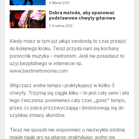
4 Marca 2013
Dobra metoda, aby opanować
podstawowe chwyty gitarowe
3 Grudnia 2012
Kiedy masz w tym już jakąś swobodę to czas przejść
do kolejnego kroku. Teraz przyda nam się kochany
pomocnik muzyka – metronom. Jeśli nie posiadasz to
użyj bezpłatnego w internecie np.
www.bestmetronome.com
Włączasz wolne tempo i praktykujesz w kółko 3
chwyty. Trzymaj się ciągle kliku – to jest cały sens i siła
tego ćwiczenia: powinieneś cały czas „gonić” tempo,
przez co palce przyzwyczajają i dostosowują się do
szybkiej zmiany akordów.
Teraz nie sposób nie wspomnieć o niezwykle istotnej
regule nauki gry na gitarze: praktykując wolno nie