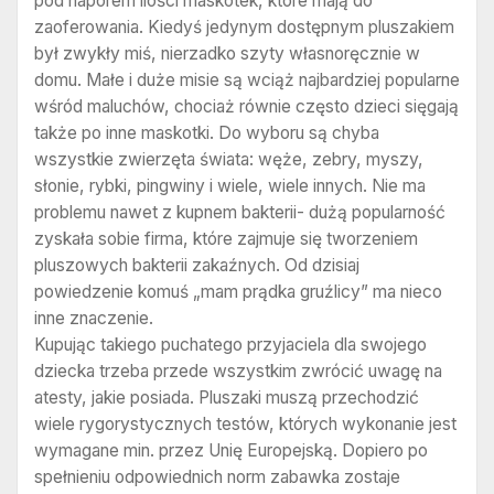
pod naporem ilości maskotek, które mają do
zaoferowania. Kiedyś jedynym dostępnym pluszakiem
był zwykły miś, nierzadko szyty własnoręcznie w
domu. Małe i duże misie są wciąż najbardziej popularne
wśród maluchów, chociaż równie często dzieci sięgają
także po inne maskotki. Do wyboru są chyba
wszystkie zwierzęta świata: węże, zebry, myszy,
słonie, rybki, pingwiny i wiele, wiele innych. Nie ma
problemu nawet z kupnem bakterii- dużą popularność
zyskała sobie firma, które zajmuje się tworzeniem
pluszowych bakterii zakaźnych. Od dzisiaj
powiedzenie komuś „mam prądka gruźlicy” ma nieco
inne znaczenie.
Kupując takiego puchatego przyjaciela dla swojego
dziecka trzeba przede wszystkim zwrócić uwagę na
atesty, jakie posiada. Pluszaki muszą przechodzić
wiele rygorystycznych testów, których wykonanie jest
wymagane min. przez Unię Europejską. Dopiero po
spełnieniu odpowiednich norm zabawka zostaje