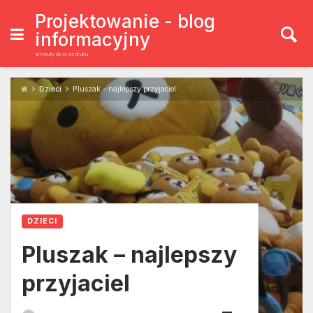
Skip
to
Projektowanie - blog
content
informacyjny
artykuły do przedruku
Dzieci
Pluszak – najlepszy przyjaciel
DZIECI
Pluszak – najlepszy
przyjaciel