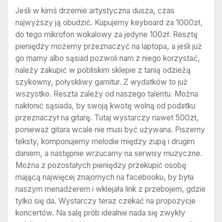
Jeśli w kimś drzemie artystyczna dusza, czas
najwyższy ją obudzić. Kupujemy keyboard za 1000zł,
do tego mikrofon wokalowy za jedyne 100zł. Resztę
pieniędzy możemy przeznaczyć na laptopa, a jeśli już
go mamy albo sąsiad pozwoli nam z niego korzystać,
należy zakupić w pobliskim sklepie z tanią odzieżą
szykowny, połyskliwy garnitur. Z wydatków to już
wszystko. Reszta zależy od naszego talentu. Można
nakłonić sąsiada, by swoją kwotę wolną od podatku
przeznaczył na gitarę. Tutaj wystarczy nawet 500zł,
ponieważ gitara wcale nie musi być używana. Piszemy
teksty, komponujemy melodie między zupą i drugim
daniem, a następnie wrzucamy na serwisy muzyczne.
Można z pozostałych pieniędzy przekupić osobę
mającą najwięcej znajomych na facebooku, by była
naszym menadżerem i wklejała link z przebojem, gdzie
tylko się da. Wystarczy teraz czekać na propozycje
koncertów. Na salę prób idealnie nada się zwykły