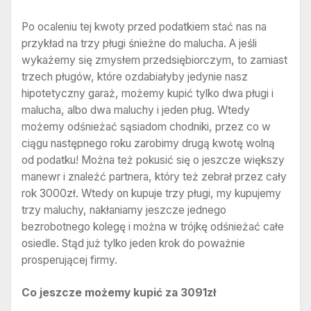
Po ocaleniu tej kwoty przed podatkiem stać nas na
przykład na trzy pługi śnieżne do malucha. A jeśli
wykażemy się zmysłem przedsiębiorczym, to zamiast
trzech pługów, które ozdabiałyby jedynie nasz
hipotetyczny garaż, możemy kupić tylko dwa pługi i
malucha, albo dwa maluchy i jeden pług. Wtedy
możemy odśnieżać sąsiadom chodniki, przez co w
ciągu następnego roku zarobimy drugą kwotę wolną
od podatku! Można też pokusić się o jeszcze większy
manewr i znaleźć partnera, który też zebrał przez cały
rok 3000zł. Wtedy on kupuje trzy pługi, my kupujemy
trzy maluchy, nakłaniamy jeszcze jednego
bezrobotnego kolegę i można w trójkę odśnieżać całe
osiedle. Stąd już tylko jeden krok do poważnie
prosperującej firmy.
Co jeszcze możemy kupić za 3091zł