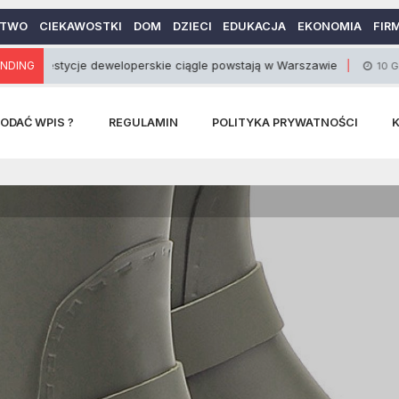
CTWO
CIEKAWOSTKI
DOM
DZIECI
EDUKACJA
EKONOMIA
FIR
ycje deweloperskie ciągle powstają w Warszawie
NDING
10 Grudnia 2013
ODAĆ WPIS ?
REGULAMIN
POLITYKA PRYWATNOŚCI