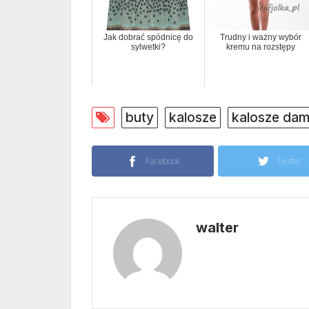
Jak dobrać spódnicę do
Trudny i ważny wybór
sylwetki?
kremu na rozstępy
buty
kalosze
kalosze dam
Facebook
Twitter
walter