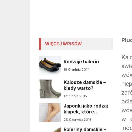
Plu
WIĘCEJ WPISÓW
Kal
Rodzaje balerin
świ
16 Grudnia 2014
wów
Kalosze damskie –
nie
kiedy warto?
zar
1 Grudnia 2015
oci
Japonki jako rodzaj
wów
klapek, które
pokochały kobiety
w o
26 Czerwca 2015
mod
Baleriny damskie –