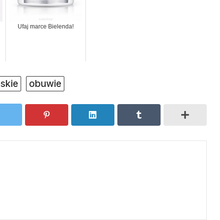
Ufaj marce Bielenda!
skie
obuwie