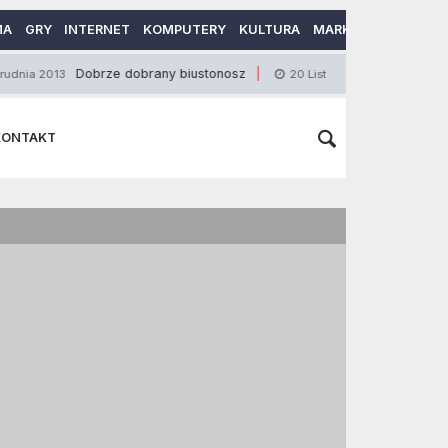
MA
GRY
INTERNET
KOMPUTERY
KULTURA
MARKETING
MOTO
Dobrze dobrany biustonosz
Wpływ kwasów Om
20 Listopada 2012
KONTAKT