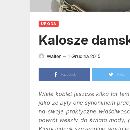
URODA
Kalosze damsk
Walter
1 Grudnia 2015
—
Facebook
Twitter
Wiele kobiet jeszcze kilka lat t
jako że były one synonimem pracy
na swoje praktyczne właściwośc
powrót weszły do świata mody, gd
Kiedy jednak szczególnie warto je