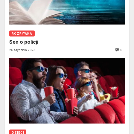
ROZRYWKA
Sen o policji
26 Stycznia 2023
0
DZIECI