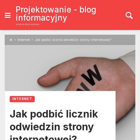
Skip
to
Projektowanie - blog
content
informacyjny
artykuły do przedruku
Internet
Jak podbić licznik odwiedzin strony internetowej?
INTERNET
Jak podbić licznik
odwiedzin strony
internetowej?