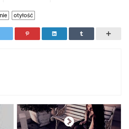
nie
otyłość