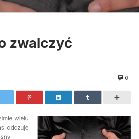
o zwalczyć
0
zimie wielu
as odczuje
esny