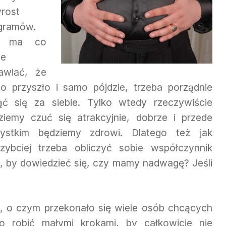
yrost
ogramów.
e ma co
ie
wiać, że
o przyszło i samo pójdzie, trzeba porządnie
ąć się za siebie. Tylko wtedy rzeczywiście
ziemy czuć się atrakcyjnie, dobrze i przede
ystkim będziemy zdrowi. Dlatego też jak
szybciej trzeba obliczyć sobie współczynnik
, by dowiedzieć się, czy mamy nadwagę? Jeśli
wa, o czym przekonało się wiele osób chcących
o robić małymi krokami, by całkowicie nie