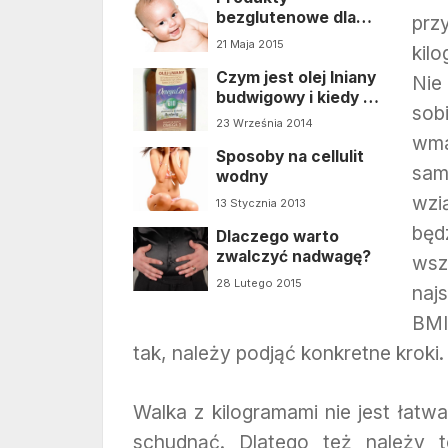
bezglutenowe dla
prz
niemowląt?
21 Maja 2015
kil
Czym jest olej lniany
Ni
budwigowy i kiedy go
sob
stosować?
23 Września 2014
wma
Sposoby na cellulit
sam
wodny
wzi
13 Stycznia 2013
będ
Dlaczego warto
zwalczyć nadwagę?
wsz
28 Lutego 2015
naj
BMI
tak, należy podjąć konkretne kroki.
Walka z kilogramami nie jest łat
schudnąć. Dlatego też należy t