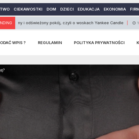
CTWO
CIEKAWOSTKI
DOM
DZIECI
EDUKACJA
EKONOMIA
FIR
 odświeżony pokój, czyli o woskach Yankee Candle
NDING
19 Stycznia 201
ODAĆ WPIS ?
REGULAMIN
POLITYKA PRYWATNOŚCI
gę?