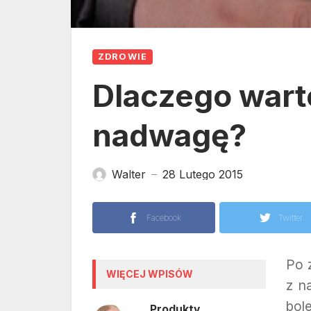
ZDROWIE
Dlaczego wart
nadwagę?
Walter
28 Lutego 2015
—
Facebook
Twitter
Po 
WIĘCEJ WPISÓW
z n
bol
Produkty