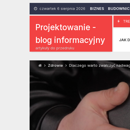
Skip
to
czwartek 6 sierpnia 2026
BIZNES
BUDOWNI
content
Odżywiony i
TRE
27 Lutego 2014
Projektowanie -
blog informacyjny
JAK D
artykuły do przedruku
Zdrowie
Dlaczego warto zwalczyć nadwa