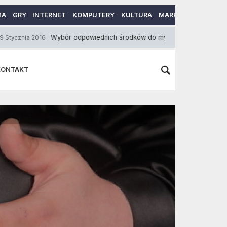
MA
GRY
INTERNET
KOMPUTERY
KULTURA
MARKETING
MOTO
Wybór odpowiednich środków do mycia naczyń
6
30 Maja 2014
KONTAKT