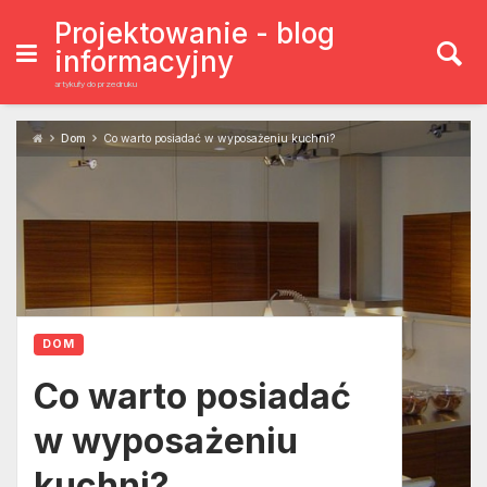
Skip
to
Projektowanie - blog
content
informacyjny
artykuły do przedruku
Dom
Co warto posiadać w wyposażeniu kuchni?
DOM
Co warto posiadać
w wyposażeniu
kuchni?