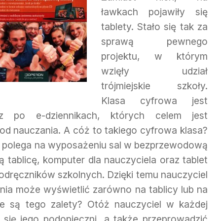
ławkach pojawiły się
tablety. Stało się tak za
sprawą pewnego
projektu, w którym
wzięły udział
trójmiejskie szkoły.
Klasa cyfrowa jest
z po e-dziennikach, których celem jest
 nauczania. A cóż to takiego cyfrowa klasa?
e polega na wyposażeniu sal w bezprzewodową
ą tablicę, komputer dla nauczyciela oraz tablet
podręczników szkolnych. Dzięki temu nauczyciel
enia może wyświetlić zarówno na tablicy lub na
ze są tego zalety? Otóż nauczyciel w każdej
 się jego podopieczni, a także przeprowadzić