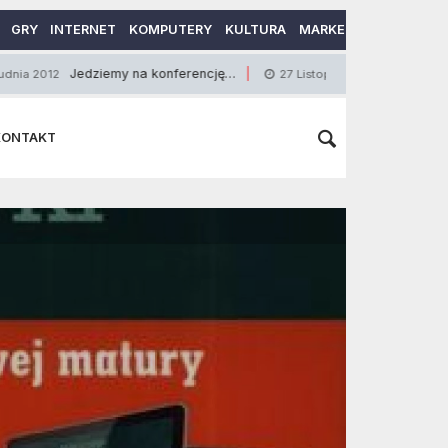
GRY
INTERNET
KOMPUTERY
KULTURA
MARKETING
MOTORY
edziemy na konferencję…
Czym wyróżniają się 
27 Listopada 2014
KONTAKT