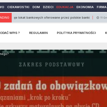
WO
CIEKAWOSTKI
DOM
DZIECI
EDUKACJA
EKONOMIA
FIRMA
lokat bankowych oferowane przez polskie banki
NDING
J
11 Grudnia 2012
ODAĆ WPIS ?
REGULAMIN
POLITYKA PRYWATNOŚCI
lnego?