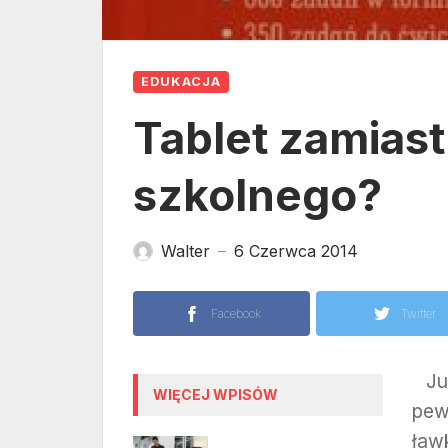
EDUKACJA
Tablet zamias
szkolnego?
Walter
6 Czerwca 2014
—
Facebook
Twitter
Już
WIĘCEJ WPISÓW
pew
ław