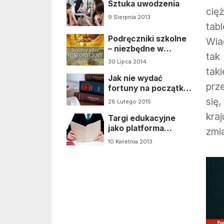
Sztuka uwodzenia
cię
9 Sierpnia 2013
tab
Podręczniki szkolne
Wia
– niezbędne w
tak
procesie nauki
30 Lipca 2014
tak
Jak nie wydać
prz
fortuny na początku
września?
się,
28 Lutego 2015
kra
Targi edukacyjne
jako platforma
zmi
porównawcza szkół
10 Kwietnia 2013
wyższych