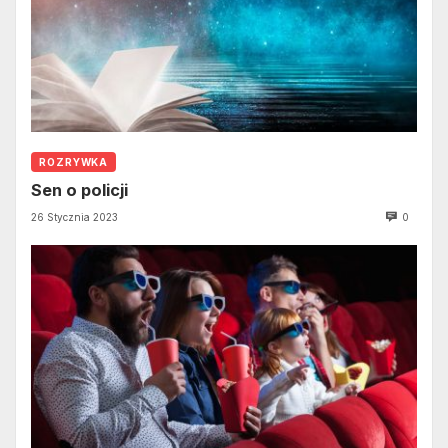
ROZRYWKA
Sen o policji
26 Stycznia 2023
0