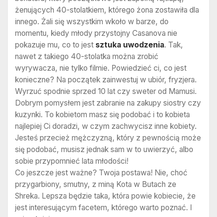
żenujących 40-stolatkiem, którego żona zostawiła dla
innego. Żali się wszystkim wkoło w barze, do
momentu, kiedy młody przystojny Casanova nie
pokazuje mu, co to jest
sztuka uwodzenia
. Tak,
nawet z takiego 40-stolatka można zrobić
wyrywacza, nie tylko filmie. Powiedzieć ci, co jest
konieczne? Na początek zainwestuj w ubiór, fryzjera.
Wyrzuć spodnie sprzed 10 lat czy sweter od Mamusi.
Dobrym pomysłem jest zabranie na zakupy siostry czy
kuzynki. To kobietom masz się podobać i to kobieta
najlepiej Ci doradzi, w czym zachwycisz inne kobiety.
Jesteś przecież mężczyzną, który z pewnością może
się podobać, musisz jednak sam w to uwierzyć, albo
sobie przypomnieć lata młodości!
Co jeszcze jest ważne? Twoja postawa! Nie, choć
przygarbiony, smutny, z miną Kota w Butach ze
Shreka. Lepsza będzie taka, która powie kobiecie, że
jest interesującym facetem, którego warto poznać. I