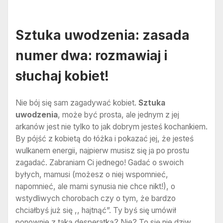
Sztuka uwodzenia: zasada
numer dwa: rozmawiaj i
słuchaj kobiet!
Nie bój się sam zagadywać kobiet.
Sztuka
uwodzenia
, może być prosta, ale jednym z jej
arkanów jest nie tylko to jak dobrym jesteś kochankiem.
By pójść z kobietą do łóżka i pokazać jej, że jesteś
wulkanem energii, najpierw musisz się ja po prostu
zagadać. Zabraniam Ci jednego! Gadać o swoich
byłych, mamusi (możesz o niej wspomnieć,
napomnieć, ale mami synusia nie chce nikt!), o
wstydliwych chorobach czy o tym, że bardzo
chciałbyś już się ,, hajtnąć”. Ty byś się umówił
ponownie z taką desperatką? Nie? To się nie dziw,